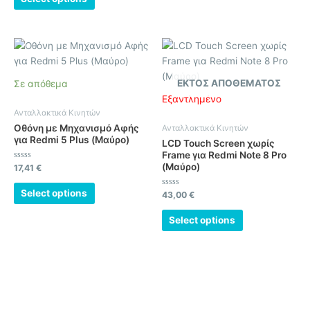
5
ΕΚΤΌΣ ΑΠΟΘΈΜΑΤΟΣ
Σε απόθεμα
Εξαντλημένο
Ανταλλακτικά Κινητών
Οθόνη με Μηχανισμό Αφής
Ανταλλακτικά Κινητών
για Redmi 5 Plus (Μαύρο)
LCD Touch Screen χωρίς
Frame για Redmi Note 8 Pro
(Μαύρο)
Βαθμολογήθηκε
17,41
€
με
0
από
Select options
Βαθμολογήθηκε
43,00
€
5
με
0
από
Select options
5