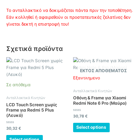
Το ανταλλακτικό να δοκιμάζεται πάντα πριν την τοποθέτηση.
Εάν κολληθεί ή αφαιρεθούν οι προστατευτικές ζελατίνες δεν
γίνεται δεκτή η επιστροφή του!
Σχετικά προϊόντα
ΕΚΤΌΣ ΑΠΟΘΈΜΑΤΟΣ
Εξαντλημένο
Σε απόθεμα
Ανταλλακτικά Κινητών
Οθόνη & Frame για Xiaomi
Ανταλλακτικά Κινητών
Redmi Note 6 Pro (Μαύρο)
LCD Touch Screen χωρίς
Frame για Redmi 5 Plus
(Λευκό)
Βαθμολογήθηκε
30,78
€
με
0
από
Select options
Βαθμολογήθηκε
30,32
€
5
με
0
από
Select options