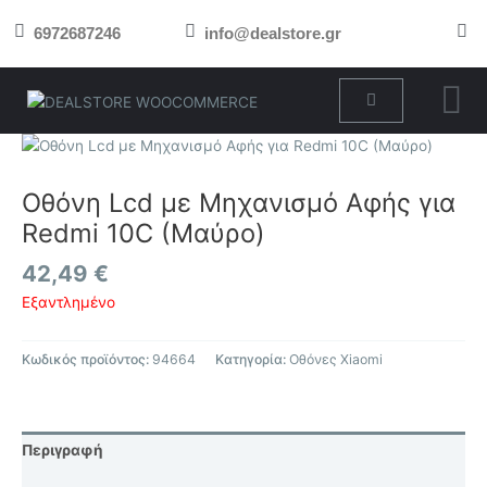
Μετάβαση
6972687246
info@dealstore.gr
στο
περιεχόμενο
Cart
Οθόνη Lcd με Μηχανισμό Αφής για
Redmi 10C (Μαύρο)
42,49
€
Εξαντλημένο
Κωδικός προϊόντος:
94664
Κατηγορία:
Οθόνες Xiaomi
Περιγραφή