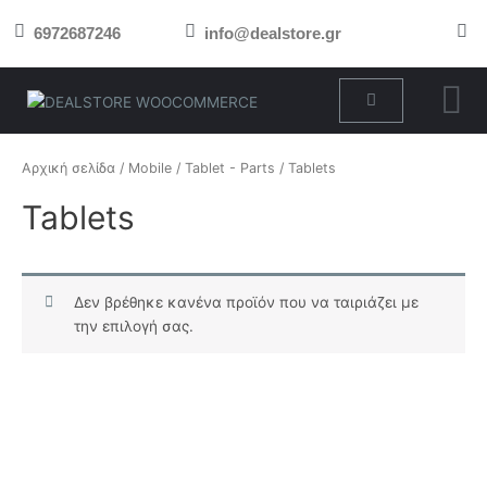
Μετάβαση
6972687246
info@dealstore.gr
στο
περιεχόμενο
Cart
Αρχική σελίδα
/
Mobile
/
Tablet - Parts
/ Tablets
Tablets
Δεν βρέθηκε κανένα προϊόν που να ταιριάζει με
την επιλογή σας.