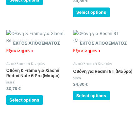
Βαθμολογήθηκε
39,89
€
5
με
0
από
Select options
5
ΕΚΤΌΣ ΑΠΟΘΈΜΑΤΟΣ
ΕΚΤΌΣ ΑΠΟΘΈΜΑΤΟΣ
Εξαντλημένο
Εξαντλημένο
Ανταλλακτικά Κινητών
Ανταλλακτικά Κινητών
Οθόνη & Frame για Xiaomi
Οθόνη για Redmi 8T (Μαύρο)
Redmi Note 6 Pro (Μαύρο)
Βαθμολογήθηκε
24,80
€
με
Βαθμολογήθηκε
30,78
€
0
με
από
0
Select options
5
από
Select options
5