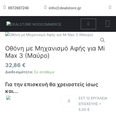
Μετάβαση
6972687246
info@dealstore.gr
στο
περιεχόμενο
Cart
Οθόνη
με
Μηχανισμό
Οθόνη με Μηχανισμό Αφής για Mi
Αφής
Max 3 (Μαύρο)
για
Mi
32,86
€
Max
Διαθεσιμότητα:
Σε απόθεμα
3
(Μαύρο)
Για την επισκευή θα χρειαστείς ίσως
ποσότητα
και...
ΣΕΤ 12 ΕΡΓΑΛΕΙΑ
ΕΠΙΣΚΕΥΗΣ +
5,00
€