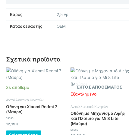
Βάρος
2,5 γρ.
Κατασκευαστής
OEM
Σχετικά προϊόντα
ΕΚΤΌΣ ΑΠΟΘΈΜΑΤΟΣ
Σε απόθεμα
Εξαντλημένο
Ανταλλακτικά Κινητών
Οθόνη για Xiaomi Redmi 7
Ανταλλακτικά Κινητών
(Μαύρο)
Οθόνη με Μηχανισμό Αφής
και Πλαίσιο για Mi 8 Lite
(Μαύρο)
Βαθμολογήθηκε
12,19
€
με
0
από
Select options