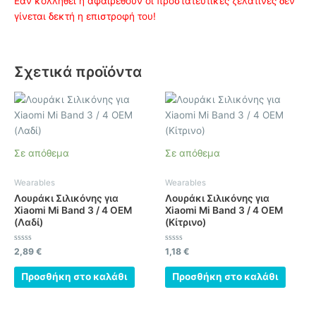
Εάν κολληθεί ή αφαιρεθούν οι προστατευτικές ζελατίνες δεν
γίνεται δεκτή η επιστροφή του!
Σχετικά προϊόντα
Σε απόθεμα
Σε απόθεμα
Wearables
Wearables
Λουράκι Σιλικόνης για
Λουράκι Σιλικόνης για
Xiaomi Mi Band 3 / 4 OEM
Xiaomi Mi Band 3 / 4 OEM
(Λαδί)
(Κίτρινο)
Βαθμολογήθηκε
Βαθμολογήθηκε
2,89
€
1,18
€
με
με
0
0
από
από
Προσθήκη στο καλάθι
Προσθήκη στο καλάθι
5
5