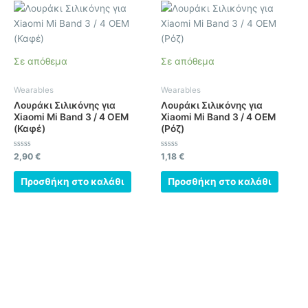
Σε απόθεμα
Σε απόθεμα
Wearables
Wearables
Λουράκι Σιλικόνης για
Λουράκι Σιλικόνης για
Xiaomi Mi Band 3 / 4 OEM
Xiaomi Mi Band 3 / 4 OEM
(Καφέ)
(Ρόζ)
Βαθμολογήθηκε
Βαθμολογήθηκε
2,90
€
1,18
€
με
με
0
0
από
από
Προσθήκη στο καλάθι
Προσθήκη στο καλάθι
5
5