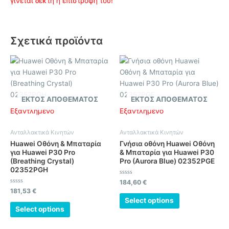
γίνεται δεκτή η επιστροφή του!
Σχετικά προϊόντα
ΕΚΤΌΣ ΑΠΟΘΈΜΑΤΟΣ
ΕΚΤΌΣ ΑΠΟΘΈΜΑΤΟΣ
Εξαντλημένο
Εξαντλημένο
Ανταλλακτικά Κινητών
Ανταλλακτικά Κινητών
Huawei Οθόνη & Μπαταρία
Γνήσια οθόνη Huawei Οθόνη
για Huawei P30 Pro
& Μπαταρία για Huawei P30
(Breathing Crystal)
Pro (Aurora Blue) 02352PGE
02352PGH
Βαθμολογήθηκε
184,60
€
με
Βαθμολογήθηκε
181,53
€
0
με
από
Select options
0
5
από
Select options
5