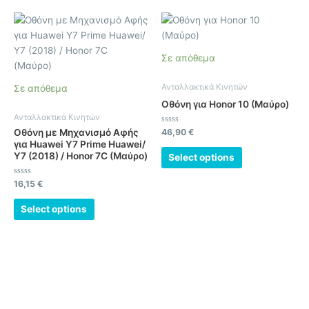
Σε απόθεμα
Ανταλλακτικά Κινητών
Σε απόθεμα
Οθόνη για Honor 10 (Μαύρο)
Ανταλλακτικά Κινητών
Βαθμολογήθηκε
Οθόνη με Μηχανισμό Αφής
46,90
€
με
για Huawei Y7 Prime Huawei/
0
από
Y7 (2018) / Honor 7C (Μαύρο)
Select options
5
Βαθμολογήθηκε
16,15
€
με
0
από
Select options
5