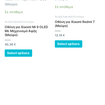
Σε απόθεμα
Σε απόθεμα
Ανταλλακτικά Κινητών
Οθόνη για Xiaomi Redmi 7
Ανταλλακτικά Κινητών
(Μαύρο)
Οθόνη για Xiaomi Mi 9 OLED
Με Μηχανισμό Αφής
(Μαύρο)
Βαθμολογήθηκε
12,19
€
με
0
από
Select options
Βαθμολογήθηκε
40,36
€
5
με
0
από
Select options
5