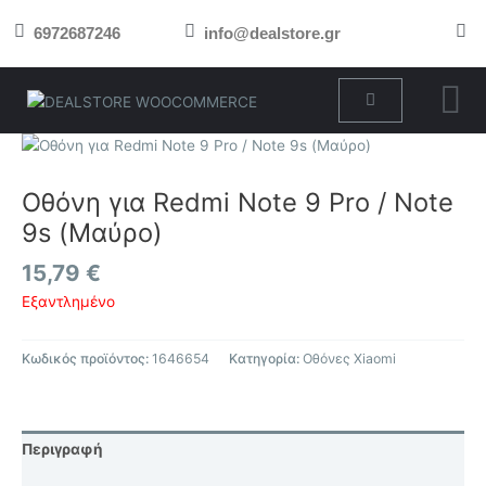
Μετάβαση
6972687246
info@dealstore.gr
στο
περιεχόμενο
Cart
Οθόνη για Redmi Note 9 Pro / Note
9s (Μαύρο)
15,79
€
Εξαντλημένο
Κωδικός προϊόντος:
1646654
Κατηγορία:
Οθόνες Xiaomi
Περιγραφή