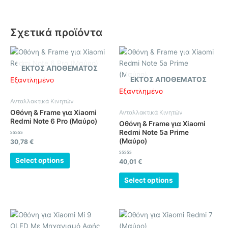
Σχετικά προϊόντα
ΕΚΤΌΣ ΑΠΟΘΈΜΑΤΟΣ
ΕΚΤΌΣ ΑΠΟΘΈΜΑΤΟΣ
Εξαντλημένο
Εξαντλημένο
Ανταλλακτικά Κινητών
Οθόνη & Frame για Xiaomi
Ανταλλακτικά Κινητών
Redmi Note 6 Pro (Μαύρο)
Οθόνη & Frame για Xiaomi
Redmi Note 5a Prime
(Μαύρο)
Βαθμολογήθηκε
30,78
€
με
0
από
Select options
Βαθμολογήθηκε
40,01
€
5
με
0
από
Select options
5