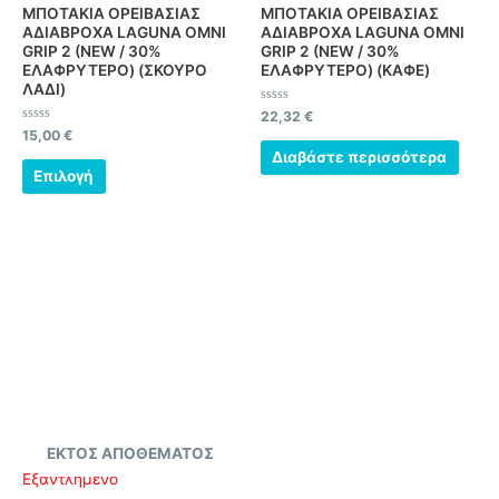
σελίδα
ΜΠΟΤΑΚΙΑ ΟΡΕΙΒΑΣΙΑΣ
ΜΠΟΤΑΚΙΑ ΟΡΕΙΒΑΣΙΑΣ
του
ΑΔΙΑΒΡΟΧΑ LAGUNA OMNI
ΑΔΙΑΒΡΟΧΑ LAGUNA OMNI
GRIP 2 (NEW / 30%
GRIP 2 (NEW / 30%
προϊόντος
ΕΛΑΦΡΥΤΕΡΟ) (ΣΚΟΥΡΟ
ΕΛΑΦΡΥΤΕΡΟ) (ΚΑΦΕ)
ΛΑΔΙ)
Βαθμολογήθηκε
22,32
€
με
Βαθμολογήθηκε
15,00
€
0
με
από
Διαβάστε περισσότερα
0
5
από
Επιλογή
5
ΕΚΤΌΣ ΑΠΟΘΈΜΑΤΟΣ
Εξαντλημένο