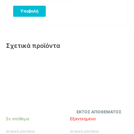
Σχετικά προϊόντα
Αυτό
το
προϊόν
έχει
πολλαπλές
παραλλαγές.
Οι
επιλογές
μπορούν
ΕΚΤΌΣ ΑΠΟΘΈΜΑΤΟΣ
να
Σε απόθεμα
Εξαντλημένο
επιλεγούν
στη
αντρικά μποτάκια
αντρικά μποτάκια