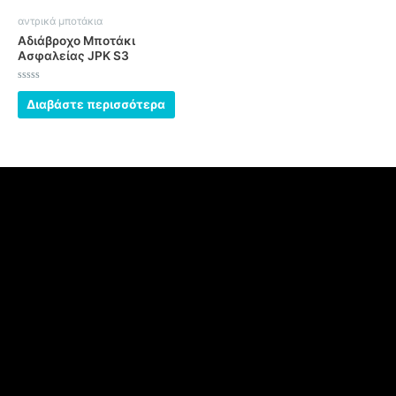
αντρικά μποτάκια
Αδιάβροχο Μποτάκι
Ασφαλείας JPK S3
Βαθμολογήθηκε
με
Διαβάστε περισσότερα
0
από
5