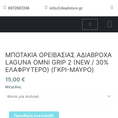
Μετάβαση
6972687246
info@dealstore.gr
στο
περιεχόμενο
Cart
ΜΠΟΤΑΚΙΑ
ΟΡΕΙΒΑΣΙΑΣ
ΑΔΙΑΒΡΟΧΑ
LAGUNA
ΜΠΟΤΑΚΙΑ ΟΡΕΙΒΑΣΙΑΣ ΑΔΙΑΒΡΟΧΑ
OMNI
LAGUNA OMNI GRIP 2 (NEW / 30%
GRIP
ΕΛΑΦΡΥΤΕΡΟ) (ΓΚΡΙ-ΜΑΥΡΟ)
2
(NEW
15,00
€
/
Μέγεθος
30%
ΕΛΑΦΡΥΤΕΡΟ)
(ΓΚΡΙ-
ΜΑΥΡΟ)
ποσότητα
Προσθήκη στο καλάθι