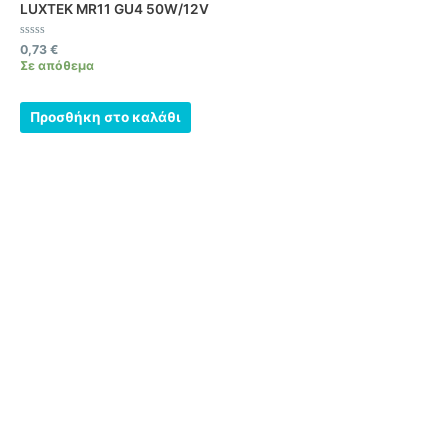
LUXTEK MR11 GU4 50W/12V
Βαθμολογήθηκε
0,73
€
με
Σε απόθεμα
0
από
5
Προσθήκη στο καλάθι