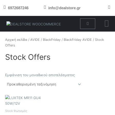
Μετάβαση
6972687246
info@dealstore.gr
στο
περιεχόμενο
Cart
Αρχική σελίδα
/
AVIDE
/
BlackFriday
/
BlackFriday AVIDE
/ Stock
Offers
Stock Offers
Εμφάνιση του μοναδικού αποτελέσματος
Stock Φωτισμός