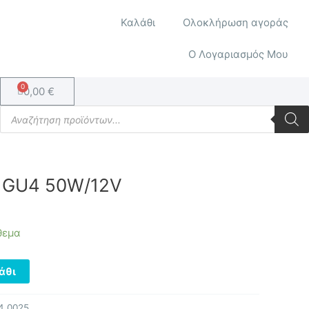
Καλάθι
Ολοκλήρωση αγοράς
Ο Λογαριασμός Μου
Cart
0,00
€
Products
search
 GU4 50W/12V
θεμα
άθι
4.0025