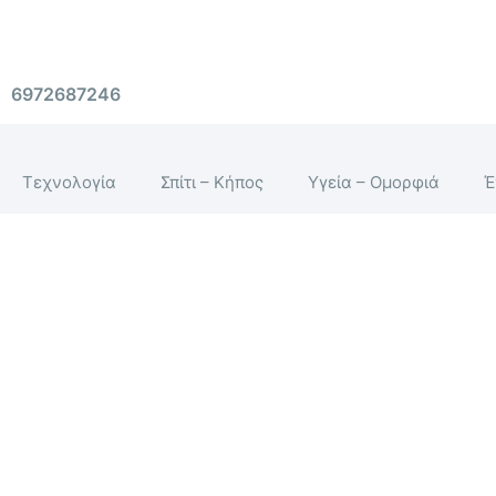
Μετάβαση
στο
περιεχόμενο
6972687246
Τεχνολογία
Σπίτι – Κήπος
Υγεία – Ομορφιά
Έ