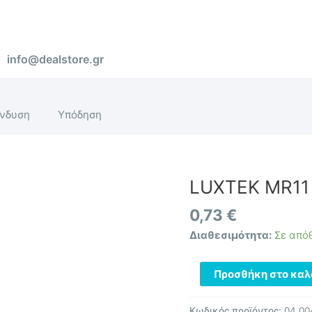
info@dealstore.gr
νδυση
Υπόδηση
LUXTEK MR11
LUXTEK
MR11
0,73
€
GU4
50W/12V
Διαθεσιμότητα:
Σε από
ποσότητα
Προσθήκη στο καλ
Κωδικός προϊόντος:
04.00