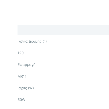
Περιγραφή
Επιπλέον πληροφορίες
Γωνία Δέσμης (°)
120
Εφαρμογή
MR11
Ισχύς (W)
50W