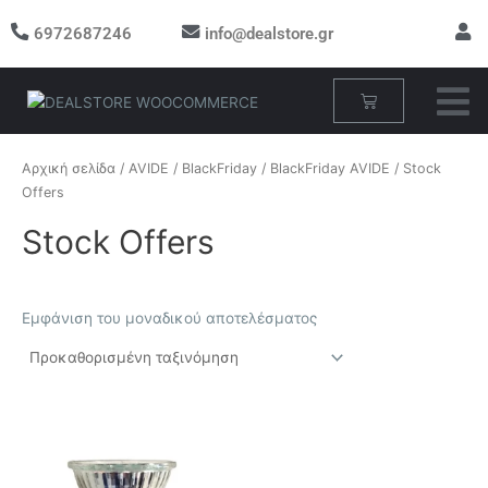
Μετάβαση
6972687246
info@dealstore.gr
στο
περιεχόμενο
Cart
Αρχική σελίδα
/
AVIDE
/
BlackFriday
/
BlackFriday AVIDE
/ Stock
Offers
Stock Offers
Εμφάνιση του μοναδικού αποτελέσματος