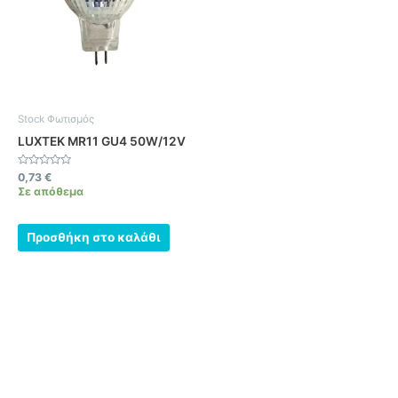
Stock Φωτισμός
LUXTEK MR11 GU4 50W/12V
Βαθμολογήθηκε
0,73
€
με
Σε απόθεμα
0
από
5
Προσθήκη στο καλάθι