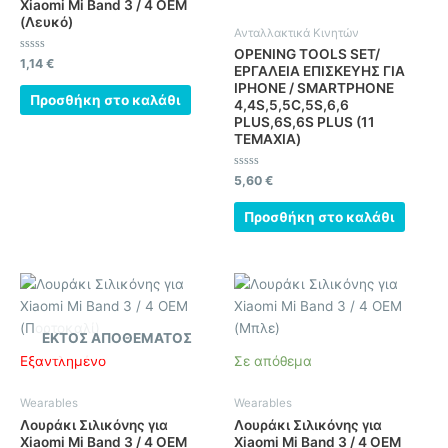
Xiaomi Mi Band 3 / 4 OEM
(Λευκό)
Ανταλλακτικά Κινητών
OPENING TOOLS SET/
Βαθμολογήθηκε
1,14
€
ΕΡΓΑΛΕΙΑ ΕΠΙΣΚΕΥΗΣ ΓΙΑ
με
0
IPHONE / SMARTPHONE
από
Προσθήκη στο καλάθι
4,4S,5,5C,5S,6,6
5
PLUS,6S,6S PLUS (11
ΤΕΜΑΧΙΑ)
Βαθμολογήθηκε
5,60
€
με
0
από
Προσθήκη στο καλάθι
5
ΕΚΤΌΣ ΑΠΟΘΈΜΑΤΟΣ
Εξαντλημένο
Σε απόθεμα
Wearables
Wearables
Λουράκι Σιλικόνης για
Λουράκι Σιλικόνης για
Xiaomi Mi Band 3 / 4 OEM
Xiaomi Mi Band 3 / 4 OEM