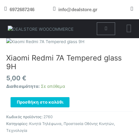
Μετάβαση
6972687246
info@dealstore.gr
στο
περιεχόμενο
Cart
Xiaomi
Redmi
7A
Xiaomi Redmi 7A Tempered glass
Tempered
9H
glass
9H
5,00
€
ποσότητα
Διαθεσιμότητα:
Σε απόθεμα
Προσθήκη στο καλάθι
Κωδικός προϊόντος:
2760
Κατηγορίες:
Κινητά Τηλέφωνα
,
Προστασία Οθόνης Κινητών
,
Τεχνολογία