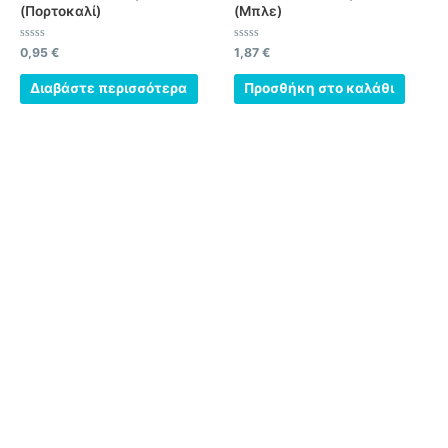
(Πορτοκαλί)
(Μπλε)
Βαθμολογήθηκε
Βαθμολογήθηκε
0,95
€
1,87
€
με
με
0
0
από
από
Διαβάστε περισσότερα
Προσθήκη στο καλάθι
5
5