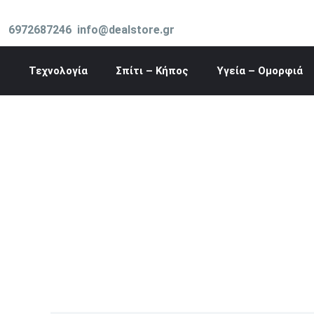
Μετάβαση
στο
6972687246
info@dealstore.gr
περιεχόμενο
Τεχνολογία
Σπίτι – Κήπος
Υγεία – Ομορφιά