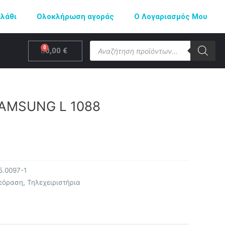
αλάθι
Ολοκλήρωση αγοράς
Ο Λογαριασμός Μου
Products
Cart
0,00
€
search
AMSUNG L 1088
5.0097-1
εόραση
,
Τηλεχειριστήρια