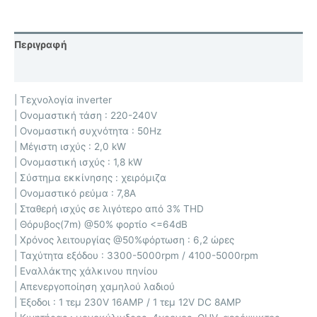
Περιγραφή
Επιπλέον πληροφορίες
| Τεχνολογία inverter
| Ονομαστική τάση : 220-240V
| Ονομαστική συχνότητα : 50Hz
| Μέγιστη ισχύς : 2,0 kW
| Ονομαστική ισχύς : 1,8 kW
| Σύστημα εκκίνησης : χειρόμιζα
| Ονομαστικό ρεύμα : 7,8A
| Σταθερή ισχύς σε λιγότερο από 3% THD
| Θόρυβος(7m) @50% φορτίο <=64dB
| Χρόνος λειτουργίας @50%φόρτωση : 6,2 ώρες
| Ταχύτητα εξόδου : 3300-5000rpm / 4100-5000rpm
| Εναλλάκτης χάλκινου πηνίου
| Απενεργοποίηση χαμηλού λαδιού
| Έξοδοι : 1 τεμ 230V 16AMP / 1 τεμ 12V DC 8AMP