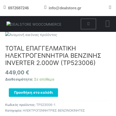
Μετάβαση
6972687246
info@dealstore.gr
στο
περιεχόμενο
Cart
TOTAL
ΕΠΑΓΓΕΛΜΑΤΙΚΗ
ΗΛΕΚΤΡΟΓΕΝΝΗΤΡΙΑ
TOTAL ΕΠΑΓΓΕΛΜΑΤΙΚΗ
ΒΕΝΖΙΝΗΣ
ΗΛΕΚΤΡΟΓΕΝΝΗΤΡΙΑ ΒΕΝΖΙΝΗΣ
INVERTER
INVERTER 2.000W (TP523006)
2.000W
(TP523006)
449,00
€
ποσότητα
Διαθεσιμότητα:
Σε απόθεμα
Προσθήκη στο καλάθι
Κωδικός προϊόντος:
TP523006-1
Κατηγορία:
ΗΛΕΚΤΡΟΓΕΝΝΗΤΡΙΕΣ ΒΕΝΖΙΝΟΚΙΝΗΤΕΣ