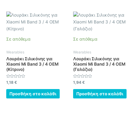
Σε απόθεμα
Σε απόθεμα
Wearables
Wearables
Λουράκι Σιλικόνης για
Λουράκι Σιλικόνης για
Xiaomi Mi Band 3 / 4 OEM
Xiaomi Mi Band 3 / 4 OEM
(Κίτρινο)
(Γαλάζιο)
Βαθμολογήθηκε
Βαθμολογήθηκε
1,18
€
1,94
€
με
με
0
0
από
από
Προσθήκη στο καλάθι
Προσθήκη στο καλάθι
5
5