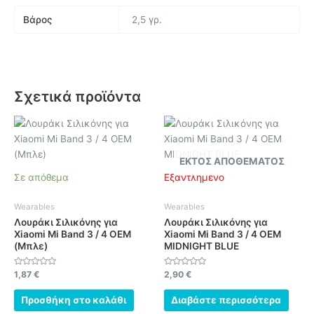
Βάρος
2,5 γρ.
Σχετικά προϊόντα
ΕΚΤΌΣ ΑΠΟΘΈΜΑΤΟΣ
Σε απόθεμα
Εξαντλημένο
Wearables
Wearables
Λουράκι Σιλικόνης για
Λουράκι Σιλικόνης για
Xiaomi Mi Band 3 / 4 OEM
Xiaomi Mi Band 3 / 4 OEM
(Μπλε)
MIDNIGHT BLUE
Βαθμολογήθηκε
Βαθμολογήθηκε
1,87
€
2,90
€
με
με
0
0
από
από
Προσθήκη στο καλάθι
Διαβάστε περισσότερα
5
5