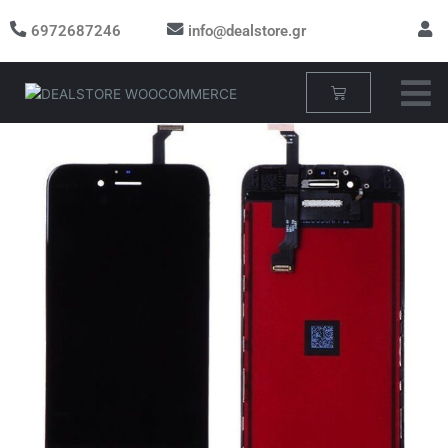
Μετάβαση
6972687246
info@dealstore.gr
στο
περιεχόμενο
Cart