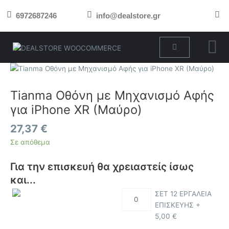
Μετάβαση
6972687246
info@dealstore.gr
στο
περιεχόμενο
Cart
Tianma
Οθόνη
με
Tianma Οθόνη με Μηχανισμό Αφής
Μηχανισμό
για iPhone XR (Μαύρο)
Αφής
για
27,37
€
iPhone
Σε απόθεμα
XR
(Μαύρο)
Για την επισκευή θα χρειαστείς ίσως
ποσότητα
και...
ΣΕΤ 12 ΕΡΓΑΛΕΙΑ
ΕΠΙΣΚΕΥΗΣ +
5,00
€