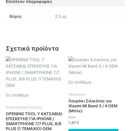
Επιπλέον πληροφορίες
Βάρος
2,5 γρ.
Σχετικά προϊόντα
Σε απόθεμα
Wearables
Σε απόθεμα
Λουράκι Σιλικόνης για
Xiaomi Mi Band 3 / 4 OEM
Ανταλλακτικά Κινητών
(Μπλε)
OPENING TOOL Y ΚΑΤΣΑΒΙΔΙ
ΕΠΙΣΚΕΥΗΣ ΓΙΑ IPHONE /
Βαθμολογήθηκε
1,87
€
SMARTPHONE 7/7 PLUS, 8/8
με
PLUS (1 ΤΕΜΑΧΙΟ) OEM
0