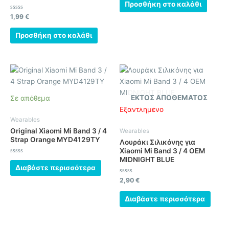
από
Προσθήκη στο καλάθι
5
Βαθμολογήθηκε
1,99
€
με
0
από
Προσθήκη στο καλάθι
5
ΕΚΤΌΣ ΑΠΟΘΈΜΑΤΟΣ
Σε απόθεμα
Εξαντλημένο
Wearables
Original Xiaomi Mi Band 3 / 4
Wearables
Strap Orange MYD4129TY
Λουράκι Σιλικόνης για
Xiaomi Mi Band 3 / 4 OEM
MIDNIGHT BLUE
Βαθμολογήθηκε
με
Διαβάστε περισσότερα
0
από
Βαθμολογήθηκε
2,90
€
5
με
0
από
Διαβάστε περισσότερα
5