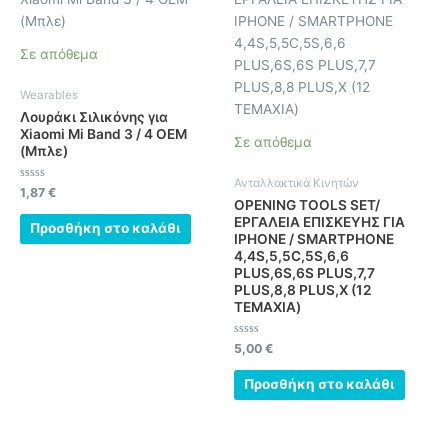
Σε απόθεμα
Wearables
Λουράκι Σιλικόνης για
Xiaomi Mi Band 3 / 4 OEM
Σε απόθεμα
(Μπλε)
Ανταλλακτικά Κινητών
Βαθμολογήθηκε
1,87
€
με
OPENING TOOLS SET/
0
ΕΡΓΑΛΕΙΑ ΕΠΙΣΚΕΥΗΣ ΓΙΑ
από
Προσθήκη στο καλάθι
5
IPHONE / SMARTPHONE
4,4S,5,5C,5S,6,6
PLUS,6S,6S PLUS,7,7
PLUS,8,8 PLUS,X (12
ΤΕΜΑΧΙΑ)
Βαθμολογήθηκε
5,00
€
με
0
από
Προσθήκη στο καλάθι
5