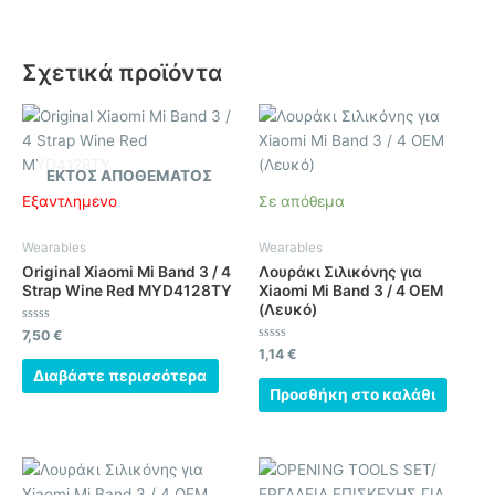
Σχετικά προϊόντα
ΕΚΤΌΣ ΑΠΟΘΈΜΑΤΟΣ
Εξαντλημένο
Σε απόθεμα
Wearables
Wearables
Original Xiaomi Mi Band 3 / 4
Λουράκι Σιλικόνης για
Strap Wine Red MYD4128TY
Xiaomi Mi Band 3 / 4 OEM
(Λευκό)
Βαθμολογήθηκε
7,50
€
με
Βαθμολογήθηκε
1,14
€
0
με
από
Διαβάστε περισσότερα
0
5
από
Προσθήκη στο καλάθι
5