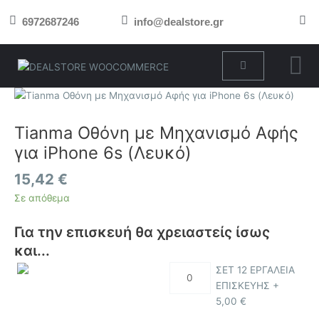
Μετάβαση
6972687246
info@dealstore.gr
στο
περιεχόμενο
Cart
Tianma
Οθόνη
με
Tianma Οθόνη με Μηχανισμό Αφής
Μηχανισμό
για iPhone 6s (Λευκό)
Αφής
για
15,42
€
iPhone
Σε απόθεμα
6s
(Λευκό)
Για την επισκευή θα χρειαστείς ίσως
ποσότητα
και...
ΣΕΤ 12 ΕΡΓΑΛΕΙΑ
ΕΠΙΣΚΕΥΗΣ +
5,00
€