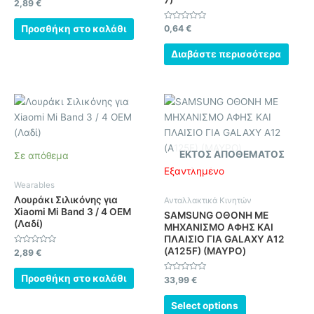
Βαθμολογήθηκε
2,89
€
με
0
από
Βαθμολογήθηκε
Προσθήκη στο καλάθι
0,64
€
5
με
0
από
Διαβάστε περισσότερα
5
ΕΚΤΌΣ ΑΠΟΘΈΜΑΤΟΣ
Σε απόθεμα
Εξαντλημένο
Wearables
Λουράκι Σιλικόνης για
Ανταλλακτικά Κινητών
Xiaomi Mi Band 3 / 4 OEM
SAMSUNG ΟΘΟΝΗ ΜΕ
(Λαδί)
ΜΗΧΑΝΙΣΜΟ ΑΦΗΣ ΚΑΙ
ΠΛΑΙΣΙΟ ΓΙΑ GALAXY A12
(A125F) (ΜΑΥΡΟ)
Βαθμολογήθηκε
2,89
€
με
0
από
Προσθήκη στο καλάθι
Βαθμολογήθηκε
33,99
€
5
με
0
από
Select options
5