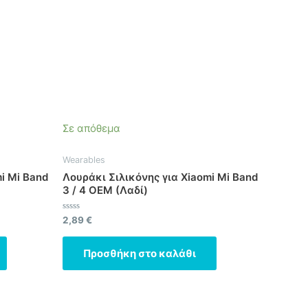
Σε απόθεμα
Wearables
i Mi Band
Λουράκι Σιλικόνης για Xiaomi Mi Band
3 / 4 OEM (Λαδί)
Βαθμολογήθηκε
2,89
€
με
0
από
Προσθήκη στο καλάθι
5