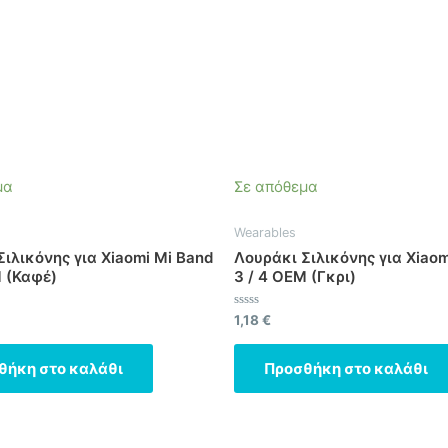
μα
Σε απόθεμα
Wearables
ιλικόνης για Xiaomi Mi Band
Λουράκι Σιλικόνης για Xiaom
M (Καφέ)
3 / 4 OEM (Γκρι)
ηκε
Βαθμολογήθηκε
1,18
€
με
0
από
θήκη στο καλάθι
Προσθήκη στο καλάθι
5