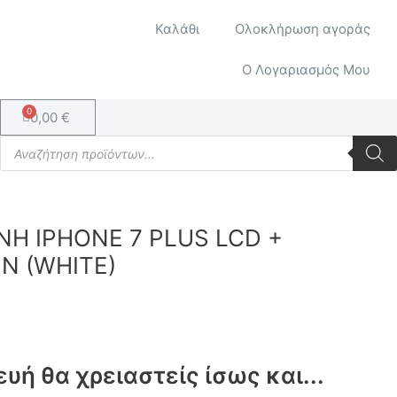
Καλάθι
Ολοκλήρωση αγοράς
Ο Λογαριασμός Μου
Cart
0,00
€
Products
search
Η IPHONE 7 PLUS LCD +
N (WHITE)
ευή θα χρειαστείς ίσως και...