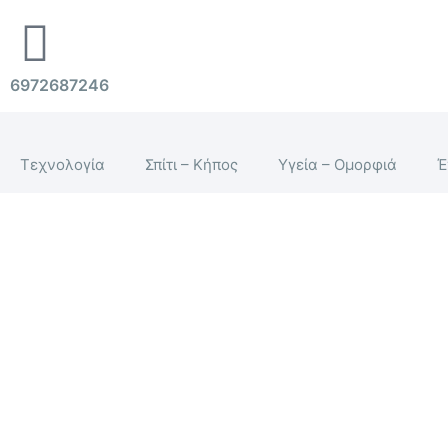
Μετάβαση
στο
περιεχόμενο
6972687246
Τεχνολογία
Σπίτι – Κήπος
Υγεία – Ομορφιά
Έ