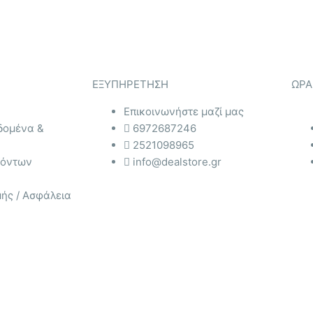
ΕΞΥΠΗΡΕΤΗΣΗ
ΩΡΑ
Επικοινωνήστε μαζί μας
δομένα &
6972687246
2521098965
ϊόντων
info@dealstore.gr
ής / Ασφάλεια