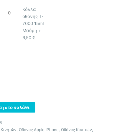
Κόλλα
οθόνης T-
7000 15ml
Μαύρη +
6,50
€
η στο καλάθι
6
 Κινητών
,
Οθόνες Apple iPhone
,
Οθόνες Κινητών
,