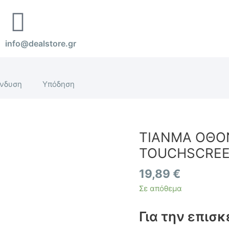
info@dealstore.gr
νδυση
Υπόδηση
TIANMA ΟΘΟΝ
TIANMA
ΟΘΟΝΗ
TOUCHSCREE
IPHONE
7
19,89
€
PLUS
Σε απόθεμα
LCD
+
Για την επισκ
TOUCHSCREEN