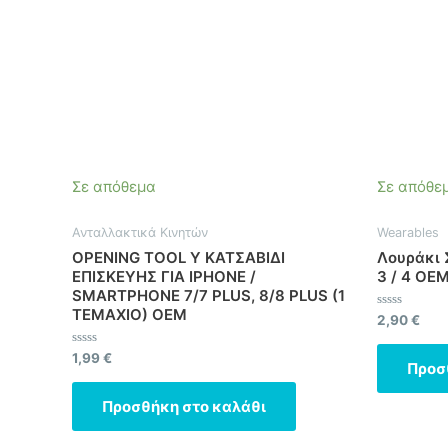
Σε απόθεμα
Σε απόθε
Ανταλλακτικά Κινητών
Wearables
OPENING TOOL Y ΚΑΤΣΑΒΙΔΙ
Λουράκι Σ
ΕΠΙΣΚΕΥΗΣ ΓΙΑ IPHONE /
3 / 4 OE
SMARTPHONE 7/7 PLUS, 8/8 PLUS (1
ΤΕΜΑΧΙΟ) OEM
Βαθμολογήθ
2,90
€
με
0
από
Βαθμολογήθηκε
1,99
€
Προσ
5
με
0
από
Προσθήκη στο καλάθι
5