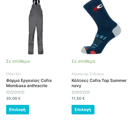
το
το
προϊόν
προϊόν
έχει
έχει
πολλαπλές
πολλαπλές
παραλλαγές.
παραλλαγές.
Οι
Οι
επιλογές
επιλογές
μπορούν
μπορούν
να
να
Σε απόθεμα
Σε απόθεμα
επιλεγούν
επιλεγούν
στη
στη
ΕΝΔΥΣΗ
Αξεσουάρ Ένδυσης
σελίδα
σελίδα
Φόρμα Εργασίας Cofra
Κάλτσες Cofra Top Summer
του
του
Mombasa anthracite
navy
προϊόντος
προϊόντος
Βαθμολογήθηκε
Βαθμολογήθηκε
35,00
€
11,50
€
με
με
0
0
από
από
Επιλογή
Επιλογή
5
5