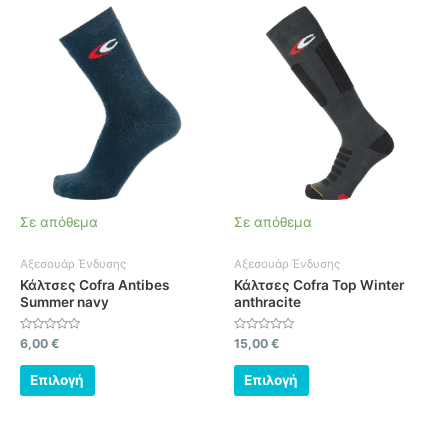
Αυτό
Αυτό
το
το
προϊόν
προϊόν
έχει
έχει
πολλαπλές
πολλαπλές
παραλλαγές.
παραλλαγές.
Οι
Οι
επιλογές
επιλογές
μπορούν
μπορούν
να
να
Σε απόθεμα
Σε απόθεμα
επιλεγούν
επιλεγούν
στη
στη
Αξεσουάρ Ένδυσης
Αξεσουάρ Ένδυσης
σελίδα
σελίδα
Κάλτσες Cofra Antibes
Κάλτσες Cofra Top Winter
του
του
Summer navy
anthracite
προϊόντος
προϊόντος
Βαθμολογήθηκε
Βαθμολογήθηκε
6,00
€
15,00
€
με
με
0
0
από
από
Επιλογή
Επιλογή
5
5