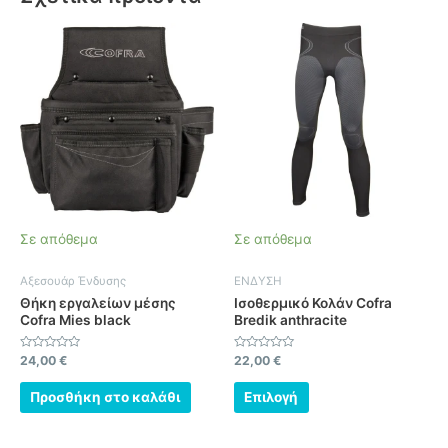
Αυτό
το
προϊόν
έχει
πολλαπλές
παραλλαγές.
Οι
επιλογές
μπορούν
να
Σε απόθεμα
Σε απόθεμα
επιλεγούν
στη
Αξεσουάρ Ένδυσης
ΕΝΔΥΣΗ
σελίδα
Θήκη εργαλείων μέσης
Ισοθερμικό Κολάν Cofra
του
Cofra Mies black
Bredik anthracite
προϊόντος
Βαθμολογήθηκε
Βαθμολογήθηκε
24,00
€
22,00
€
με
με
0
0
από
από
Προσθήκη στο καλάθι
Επιλογή
5
5