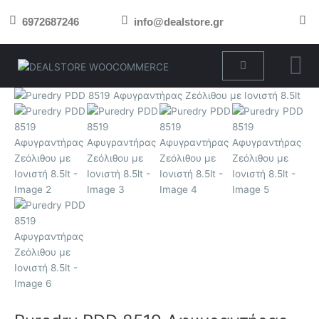
Μετάβαση
6972687246
info@dealstore.gr
στο
περιεχόμενο
Cart