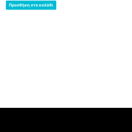
0
από
Προσθήκη στο καλάθι
5