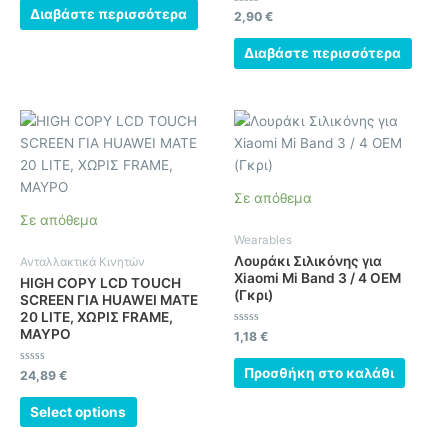
από
Διαβάστε περισσότερα
Βαθμολογήθηκε
2,90
€
5
με
0
από
Διαβάστε περισσότερα
5
Σε απόθεμα
Σε απόθεμα
Wearables
Λουράκι Σιλικόνης για
Ανταλλακτικά Κινητών
Xiaomi Mi Band 3 / 4 OEM
HIGH COPY LCD TOUCH
(Γκρι)
SCREEN ΓΙΑ HUAWEI MATE
20 LITE, ΧΩΡΙΣ FRAME,
ΜΑΥΡΟ
Βαθμολογήθηκε
1,18
€
με
0
από
Προσθήκη στο καλάθι
Βαθμολογήθηκε
24,89
€
5
με
0
από
Select options
5