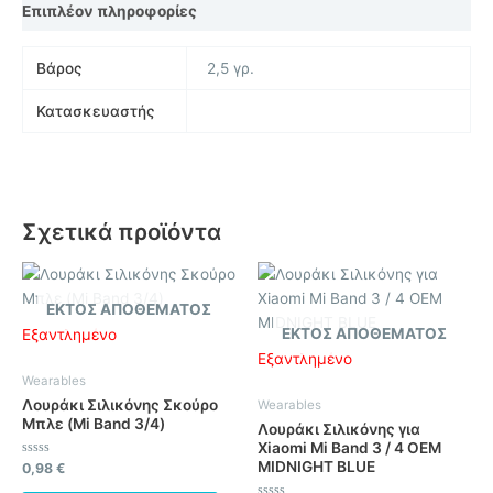
Επιπλέον πληροφορίες
Βάρος
2,5 γρ.
Κατασκευαστής
Σχετικά προϊόντα
ΕΚΤΌΣ ΑΠΟΘΈΜΑΤΟΣ
ΕΚΤΌΣ ΑΠΟΘΈΜΑΤΟΣ
Εξαντλημένο
Εξαντλημένο
Wearables
Λουράκι Σιλικόνης Σκούρο
Wearables
Μπλε (Mi Band 3/4)
Λουράκι Σιλικόνης για
Xiaomi Mi Band 3 / 4 OEM
MIDNIGHT BLUE
Βαθμολογήθηκε
0,98
€
με
0