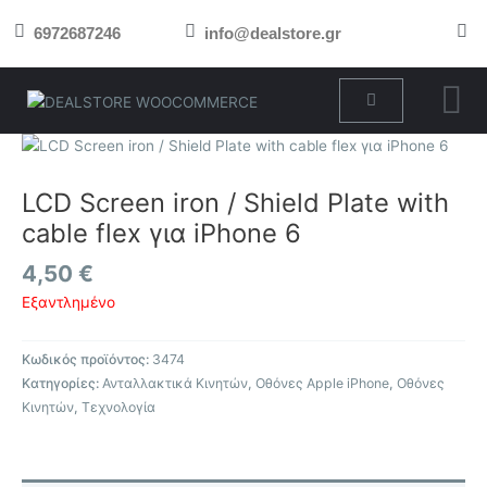
Μετάβαση
6972687246
info@dealstore.gr
στο
περιεχόμενο
Cart
LCD Screen iron / Shield Plate with
cable flex για iPhone 6
4,50
€
Εξαντλημένο
Κωδικός προϊόντος:
3474
Κατηγορίες:
Ανταλλακτικά Κινητών
,
Οθόνες Apple iPhone
,
Οθόνες
Κινητών
,
Τεχνολογία