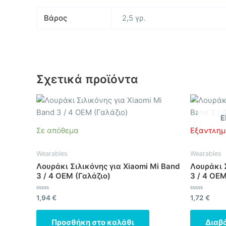
Βάρος
2,5 γρ.
Σχετικά προϊόντα
Ε
Σε απόθεμα
Εξαντλημ
Wearables
Wearables
Λουράκι Σιλικόνης για Xiaomi Mi Band
Λουράκι Σ
3 / 4 OEM (Γαλάζιο)
3 / 4 OE
Βαθμολογήθηκε
Βαθμολογήθ
1,94
€
1,72
€
με
με
0
0
από
από
Προσθήκη στο καλάθι
Διαβ
5
5