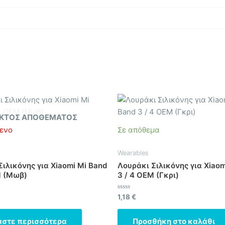
ΚΤΌΣ ΑΠΟΘΈΜΑΤΟΣ
ένο
Σε απόθεμα
Wearables
ιλικόνης για Xiaomi Mi Band
Λουράκι Σιλικόνης για Xiaom
M (Μωβ)
3 / 4 OEM (Γκρι)
ηκε
Βαθμολογήθηκε
1,18
€
με
0
από
άστε περισσότερα
Προσθήκη στο καλάθι
5