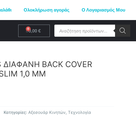
αλάθι
Ολοκλήρωση αγοράς
Ο Λογαριασμός Μου
Products
Cart
0,00
€
search
XS ΔΙΑΦΑΝΗ BACK COVER
SLIM 1,0 MM
Κατηγορίες:
Αξεσουάρ Κινητών
,
Τεχνολογία