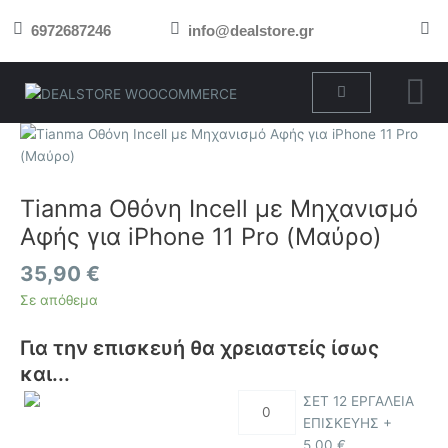
Μετάβαση
6972687246
info@dealstore.gr
στο
περιεχόμενο
Cart
Tianma
Οθόνη
Incell
με
Tianma Οθόνη Incell με Μηχανισμό
Μηχανισμό
Αφής για iPhone 11 Pro (Μαύρο)
Αφής
για
35,90
€
iPhone
Σε απόθεμα
11
Pro
Για την επισκευή θα χρειαστείς ίσως
(Μαύρο)
και...
ποσότητα
ΣΕΤ 12 ΕΡΓΑΛΕΙΑ
ΕΠΙΣΚΕΥΗΣ +
5,00
€