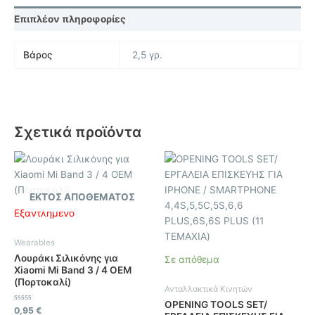
Επιπλέον πληροφορίες
Βάρος
2,5 γρ.
Σχετικά προϊόντα
ΕΚΤΌΣ ΑΠΟΘΈΜΑΤΟΣ
Εξαντλημένο
Wearables
Λουράκι Σιλικόνης για
Σε απόθεμα
Xiaomi Mi Band 3 / 4 OEM
(Πορτοκαλί)
Ανταλλακτικά Κινητών
OPENING TOOLS SET/
Βαθμολογήθηκε
0,95
€