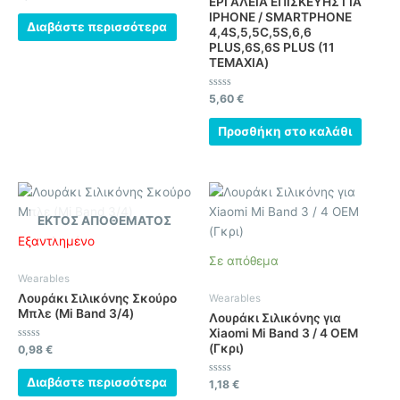
ΕΡΓΑΛΕΙΑ ΕΠΙΣΚΕΥΗΣ ΓΙΑ
με
0
IPHONE / SMARTPHONE
από
Διαβάστε περισσότερα
4,4S,5,5C,5S,6,6
5
PLUS,6S,6S PLUS (11
ΤΕΜΑΧΙΑ)
Βαθμολογήθηκε
5,60
€
με
0
από
Προσθήκη στο καλάθι
5
ΕΚΤΌΣ ΑΠΟΘΈΜΑΤΟΣ
Εξαντλημένο
Σε απόθεμα
Wearables
Λουράκι Σιλικόνης Σκούρο
Wearables
Μπλε (Mi Band 3/4)
Λουράκι Σιλικόνης για
Xiaomi Mi Band 3 / 4 OEM
(Γκρι)
Βαθμολογήθηκε
0,98
€
με
0
από
Διαβάστε περισσότερα
Βαθμολογήθηκε
1,18
€
5
με