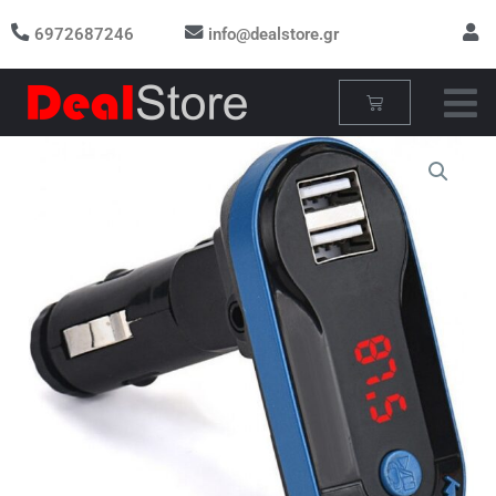
Μετάβαση
6972687246
info@dealstore.gr
στο
περιεχόμενο
Cart