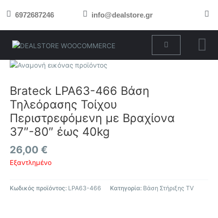
Μετάβαση
6972687246
info@dealstore.gr
στο
περιεχόμενο
Cart
Brateck LPA63-466 Βάση
Τηλεόρασης Τοίχου
Περιστρεφόμενη με Βραχίονα
37″-80″ έως 40kg
26,00
€
Εξαντλημένο
Κωδικός προϊόντος:
LPA63-466
Κατηγορία:
Βάση Στήριξης TV