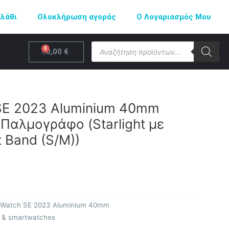
αλάθι
Ολοκλήρωση αγοράς
Ο Λογαριασμός Μου
Products
Cart
0,00
€
search
SE 2023 Aluminium 40mm
Παλμογράφο (Starlight με
t Band (S/M))
 Watch SE 2023 Aluminium 40mm
ς & smartwatches