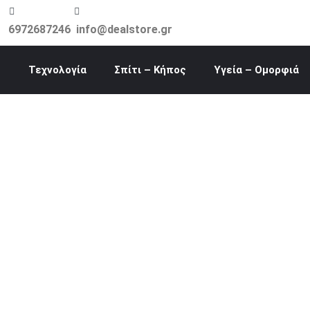
Μετάβαση
στο
6972687246
info@dealstore.gr
περιεχόμενο
Τεχνολογία
Σπίτι – Κήπος
Υγεία – Ομορφιά