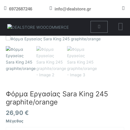
Μετάβαση
6972687246
info@dealstore.gr
στο
περιεχόμενο
Cart
Φόρμα
Εργασίας
Sara
King
245
graphite/orange
ποσότητα
Φόρμα Εργασίας Sara King 245
graphite/orange
26,90
€
Μέγεθος