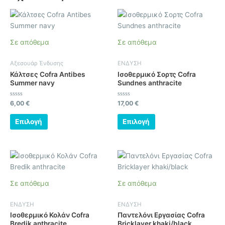
Αυτό
Αυτό
το
το
προϊόν
προϊόν
Σε απόθεμα
Σε απόθεμα
έχει
έχει
πολλαπλές
πολλαπλές
Αξεσουάρ Ένδυσης
ΕΝΔΥΣΗ
παραλλαγές.
παραλλαγές.
Κάλτσες Cofra Antibes
Ισοθερμικό Σορτς Cofra
Οι
Οι
Summer navy
Sundnes anthracite
επιλογές
επιλογές
μπορούν
μπορούν
Βαθμολογήθηκε
Βαθμολογήθηκε
6,00
€
17,00
€
με
με
να
να
0
0
από
από
Επιλογή
Επιλογή
επιλεγούν
επιλεγούν
5
5
στη
στη
σελίδα
σελίδα
Αυτό
Αυτό
του
του
το
το
προϊόντος
προϊόντος
προϊόν
προϊόν
Σε απόθεμα
Σε απόθεμα
έχει
έχει
πολλαπλές
πολλαπλές
ΕΝΔΥΣΗ
ΕΝΔΥΣΗ
παραλλαγές.
παραλλαγές.
Ισοθερμικό Κολάν Cofra
Παντελόνι Εργασίας Cofra
Οι
Οι
Bredik anthracite
Bricklayer khaki/black