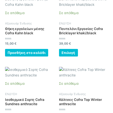
το
προϊόν
Σε απόθεμα
Σε απόθεμα
έχει
πολλαπλές
Αξεσουάρ Ένδυσης
ΕΝΔΥΣΗ
παραλλαγές.
Θήκη εργαλείων μέσης
Παντελόνι Εργασίας Cofra
Οι
Cofra Kahn black
Bricklayer khaki/black
επιλογές
μπορούν
Βαθμολογήθηκε
Βαθμολογήθηκε
15,00
€
39,00
€
με
με
να
0
0
από
από
Προσθήκη στο καλάθι
Επιλογή
επιλεγούν
5
5
στη
σελίδα
Αυτό
Αυτό
του
το
το
προϊόντος
προϊόν
προϊόν
Σε απόθεμα
Σε απόθεμα
έχει
έχει
πολλαπλές
πολλαπλές
ΕΝΔΥΣΗ
Αξεσουάρ Ένδυσης
παραλλαγές.
παραλλαγές.
Ισοθερμικό Σορτς Cofra
Κάλτσες Cofra Top Winter
Οι
Οι
Sundnes anthracite
anthracite
επιλογές
επιλογές