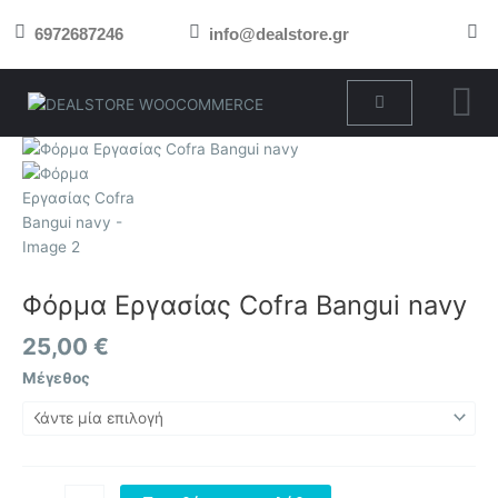
Μετάβαση
6972687246
info@dealstore.gr
στο
περιεχόμενο
Cart
Φόρμα
Εργασίας
Cofra
Bangui
navy
ποσότητα
Φόρμα Εργασίας Cofra Bangui navy
25,00
€
Μέγεθος