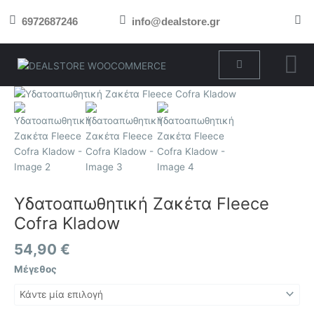
Μετάβαση
6972687246
info@dealstore.gr
στο
περιεχόμενο
Cart
Υδατοαπωθητική
Ζακέτα
Fleece
Cofra
Kladow
ποσότητα
Υδατοαπωθητική Ζακέτα Fleece
Cofra Kladow
54,90
€
Μέγεθος