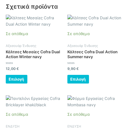
Σχετικά προϊόντα
Αυτό
Αυτό
το
το
προϊόν
προϊόν
Σε απόθεμα
Σε απόθεμα
έχει
έχει
πολλαπλές
πολλαπλές
Αξεσουάρ Ένδυσης
Αξεσουάρ Ένδυσης
παραλλαγές.
παραλλαγές.
Κάλτσες Μεσαίες Cofra Dual
Κάλτσες Cofra Dual Action
Οι
Οι
Action Winter navy
Summer navy
επιλογές
επιλογές
μπορούν
μπορούν
Βαθμολογήθηκε
Βαθμολογήθηκε
12,00
€
9,90
€
με
με
να
να
0
0
από
από
Επιλογή
Επιλογή
επιλεγούν
επιλεγούν
5
5
στη
στη
σελίδα
σελίδα
Αυτό
Αυτό
του
του
το
το
προϊόντος
προϊόντος
προϊόν
προϊόν
Σε απόθεμα
Σε απόθεμα
έχει
έχει
πολλαπλές
πολλαπλές
ΕΝΔΥΣΗ
ΕΝΔΥΣΗ