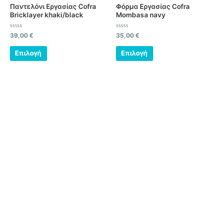
παραλλαγές.
παραλλαγές.
Παντελόνι Εργασίας Cofra
Φόρμα Εργασίας Cofra
Οι
Οι
Bricklayer khaki/black
Mombasa navy
επιλογές
επιλογές
μπορούν
μπορούν
Βαθμολογήθηκε
Βαθμολογήθηκε
39,00
€
35,00
€
με
με
να
να
0
0
από
από
Επιλογή
Επιλογή
επιλεγούν
επιλεγούν
5
5
στη
στη
σελίδα
σελίδα
του
του
προϊόντος
προϊόντος