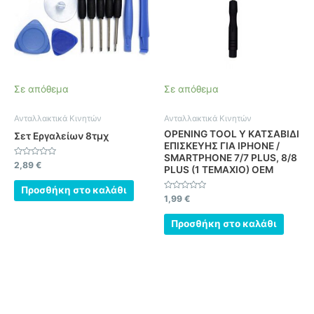
Σε απόθεμα
Σε απόθεμα
Ανταλλακτικά Κινητών
Ανταλλακτικά Κινητών
OPENING TOOL Y ΚΑΤΣΑΒΙΔΙ
Σετ Εργαλείων 8τμχ
ΕΠΙΣΚΕΥΗΣ ΓΙΑ IPHONE /
SMARTPHONE 7/7 PLUS, 8/8
Βαθμολογήθηκε
2,89
€
PLUS (1 ΤΕΜΑΧΙΟ) OEM
με
0
από
Προσθήκη στο καλάθι
5
Βαθμολογήθηκε
1,99
€
με
0
από
Προσθήκη στο καλάθι
5