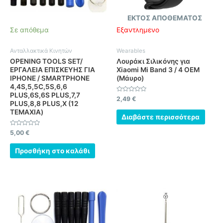
ΕΚΤΌΣ ΑΠΟΘΈΜΑΤΟΣ
Σε απόθεμα
Εξαντλημένο
Ανταλλακτικά Κινητών
Wearables
OPENING TOOLS SET/
Λουράκι Σιλικόνης για
ΕΡΓΑΛΕΙΑ ΕΠΙΣΚΕΥΗΣ ΓΙΑ
Xiaomi Mi Band 3 / 4 OEM
IPHONE / SMARTPHONE
(Μάυρο)
4,4S,5,5C,5S,6,6
PLUS,6S,6S PLUS,7,7
Βαθμολογήθηκε
2,49
€
PLUS,8,8 PLUS,X (12
με
0
ΤΕΜΑΧΙΑ)
από
Διαβάστε περισσότερα
5
Βαθμολογήθηκε
5,00
€
με
0
από
Προσθήκη στο καλάθι
5