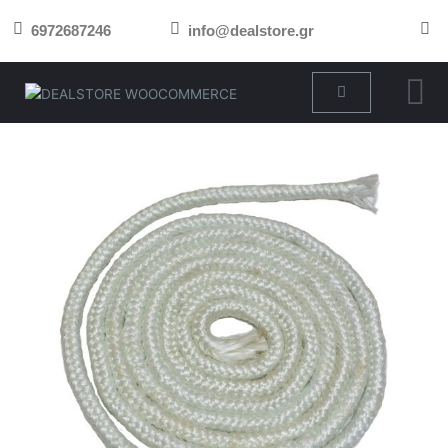
Μετάβαση
6972687246
info@dealstore.gr
στο
περιεχόμενο
Cart
ΥΑΛΟΣΑΛΑΜΑΣΤΡΑ
20MM
(ΥΑΛΟΚΟΡΔΟΝΟ)
ποσότητα