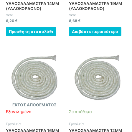
ΥΑΛΟΣΑΛΑΜΑΣΤΡΑ 14MM
ΥΑΛΟΣΑΛΑΜΑΣΤΡΑ 19MM
(ΥΑΛΟΚΟΡΔΟΝΟ)
(ΥΑΛΟΚΟΡΔΟΝΟ)
Βαθμολογήθηκε
Βαθμολογήθηκε
6,20
€
8,68
€
με
με
0
0
από
από
Προσθήκη στο καλάθι
Διαβάστε περισσότερα
5
5
ΕΚΤΌΣ ΑΠΟΘΈΜΑΤΟΣ
Εξαντλημένο
Σε απόθεμα
Εργαλεία
Εργαλεία
ΥΑΛΟΣΑΛΑΜΑΣΤΡΑ 16MM
ΥΑΛΟΣΑΛΑΜΑΣΤΡΑ 12MM