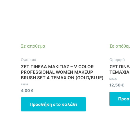
Σε απόθεμα
Σε απόθε
Ομορφιά
Ομορφιά
ΣΕΤ ΠΙΝΕΛΑ ΜΑΚΙΓΙΑΖ – V COLOR
ΣΕΤ ΠΙΝ
PROFESSIONAL WOMEN MAKEUP
TEMAXIA
BRUSH SET 4 ΤΕΜΑΧΙΩΝ (GOLD/BLUE)
Βαθμολογήθ
12,50
€
με
Βαθμολογήθηκε
4,00
€
0
με
από
0
Προσ
5
από
Προσθήκη στο καλάθι
5