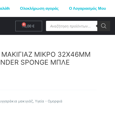
αλάθι
Ολοκλήρωση αγοράς
Ο Λογαριασμός Μου
Products
Cart
0,00
€
search
 ΜΑΚΙΓΙΑΖ ΜΙΚΡΟ 32Χ46MM
ENDER SPONGE ΜΠΛΕ
υγγαράκια μακιγιάζ
,
Υγεία - Ομορφιά