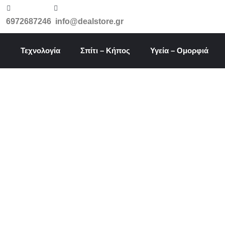
Μετάβαση
στο
6972687246
info@dealstore.gr
περιεχόμενο
Τεχνολογία
Σπίτι – Κήπος
Υγεία – Ομορφιά