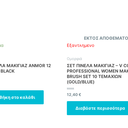
ΕΚΤΌΣ ΑΠΟΘΈΜΑΤ
μα
Εξαντλημένο
Ομορφιά
ΕΛΑ ΜΑΚΙΓΙΑΖ ANMOR 12
ΣΕΤ ΠΙΝΕΛΑ ΜΑΚΙΓΙΑΖ – V 
 BLACK
PROFESSIONAL WOMEN MA
BRUSH SET 10 ΤΕΜΑΧΙΩΝ
(GOLD/BLUE)
ηκε
Βαθμολογήθηκε
12,40
€
θήκη στο καλάθι
με
0
από
Διαβάστε περισσότερα
5