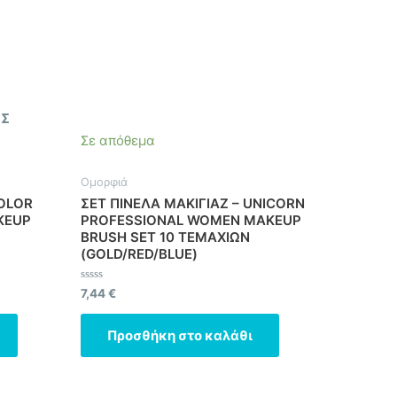
ΟΣ
Σε απόθεμα
Ομορφιά
COLOR
ΣΕΤ ΠΙΝΕΛΑ ΜΑΚΙΓΙΑΖ – UNICORN
KEUP
PROFESSIONAL WOMEN MAKEUP
BRUSH SET 10 ΤΕΜΑΧΙΩΝ
(GOLD/RED/BLUE)
Βαθμολογήθηκε
7,44
€
με
0
από
Προσθήκη στο καλάθι
5