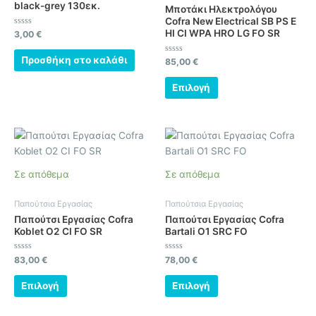
Οι
black-grey 130εκ.
Μποτάκι Ηλεκτρολόγου
επιλογές
Cofra New Electrical SB PS E
HI CI WPA HRO LG FO SR
μπορούν
Βαθμολογήθηκε
3,00
€
με
να
0
από
Προσθήκη στο καλάθι
Βαθμολογήθηκε
85,00
€
επιλεγούν
5
με
0
στη
από
Επιλογή
5
σελίδα
του
προϊόντος
Αυτό
Αυτό
το
το
προϊόν
προϊόν
Σε απόθεμα
Σε απόθεμα
έχει
έχει
πολλαπλές
πολλαπλές
Παπούτσια Εργασίας
Παπούτσια Εργασίας
παραλλαγές.
παραλλαγές.
Παπούτσι Εργασίας Cofra
Παπούτσι Εργασίας Cofra
Οι
Οι
Koblet O2 CI FO SR
Bartali O1 SRC FO
επιλογές
επιλογές
μπορούν
μπορούν
Βαθμολογήθηκε
Βαθμολογήθηκε
83,00
€
78,00
€
με
με
να
να
0
0
από
από
Επιλογή
Επιλογή
επιλεγούν
επιλεγούν
5
5
στη
στη