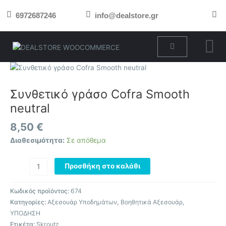
Μετάβαση
6972687246
info@dealstore.gr
στο
περιεχόμενο
Cart
Συνθετικό
γράσο
Cofra
Συνθετικό γράσο Cofra Smooth
Smooth
neutral
neutral
ποσότητα
8,50
€
Διαθεσιμότητα:
Σε απόθεμα
Προσθήκη στο καλάθι
Κωδικός προϊόντος:
674
Κατηγορίες:
Αξεσουάρ Υποδημάτων
,
Βοηθητικά Αξεσουάρ
,
ΥΠΟΔΗΣΗ
Ετικέτα:
Skroutz