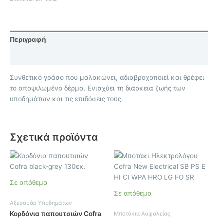
Περιγραφή
Επιπλέον πληροφορίες
Συνθετικό γράσο που μαλακώνει, αδιαβροχοποιεί και θρέφει
το αποψιλωμένο δέρμα. Ενισχύει τη διάρκεια ζωής των
υποδημάτων και τις επιδόσεις τους.
Σχετικά προϊόντα
Αυτό
το
προϊόν
Σε απόθεμα
έχει
Σε απόθεμα
πολλαπλές
Αξεσουάρ Υποδημάτων
παραλλαγές.
Κορδόνια παπουτσιών Cofra
Μποτάκια Ασφαλείας