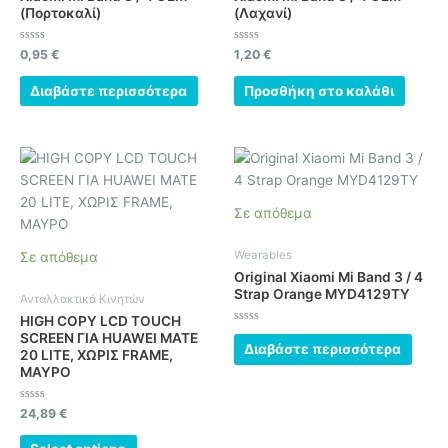
(Πορτοκαλί)
(Λαχανί)
Βαθμολογήθηκε
Βαθμολογήθηκε
0,95
€
1,20
€
με
με
0
0
από
από
Διαβάστε περισσότερα
Προσθήκη στο καλάθι
5
5
Σε απόθεμα
Wearables
Σε απόθεμα
Original Xiaomi Mi Band 3 / 4
Strap Orange MYD4129TY
Ανταλλακτικά Κινητών
HIGH COPY LCD TOUCH
Βαθμολογήθηκε
SCREEN ΓΙΑ HUAWEI MATE
με
Διαβάστε περισσότερα
20 LITE, ΧΩΡΙΣ FRAME,
0
από
ΜΑΥΡΟ
5
Βαθμολογήθηκε
24,89
€
με
0
από