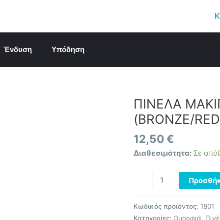
Κ
Ένδυση
Υπόδηση
ΠΙΝΕΛΑ ΜΑΚΙ
ΠΙΝΕΛΑ
ΜΑΚΙΓΙΑΖ
(BRONZE/RED
ΣΕΤ
22
12,50
€
ΤΕΜΑΧΙΩΝ
Διαθεσιμότητα:
Σε από
(BRONZE/RED)
ποσότητα
Προσθήκ
Κωδικός προϊόντος:
1801
Κατηγορίες:
Ομορφιά
,
Πινέ