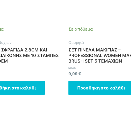
μα
Σε απόθεμα
Νυχιών
Ομορφιά
 ΣΦΡΑΓΙΔΑ 2.8CM ΚΑΙ
ΣΕΤ ΠΙΝΕΛΑ ΜΑΚΙΓΙΑΖ –
ΣΙΛΙΚΟΝΗΣ ΜΕ 10 ΣΤΑΜΠΕΣ
PROFESSIONAL WOMEN MA
 OEM
BRUSH SET 5 ΤΕΜΑΧΙΩΝ
ηκε
Βαθμολογήθηκε
9,99
€
με
0
από
θήκη στο καλάθι
Προσθήκη στο καλάθι
5