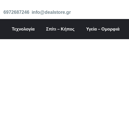
Μετάβαση
στο
6972687246
info@dealstore.gr
περιεχόμενο
Τεχνολογία
Σπίτι – Κήπος
Υγεία – Ομορφιά