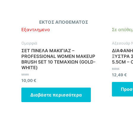
ΕΚΤΌΣ ΑΠΟΘΈΜΑΤΟΣ
Εξαντλημένο
Σε απόθε
Ομορφιά
Αξεσουάρ 
ΣΕΤ ΠΙΝΕΛΑ ΜΑΚΙΓΙΑΖ –
ΔΙΑΦΑΝΗ
PROFESSIONAL WOMEN MAKEUP
ΞΥΣΤΡΑ 
BRUSH SET 10 ΤΕΜΑΧΙΩΝ (GOLD-
5.5CM –
WHITE)
Βαθμολογήθ
12,49
€
με
Βαθμολογήθηκε
10,00
€
0
με
από
0
Προσ
5
από
Διαβάστε περισσότερα
5