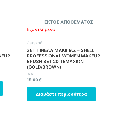
ΕΚΤΌΣ ΑΠΟΘΈΜΑΤΟΣ
Εξαντλημένο
Ομορφιά
ΣΕΤ ΠΙΝΕΛΑ ΜΑΚΙΓΙΑΖ – SHELL
KEUP
PROFESSIONAL WOMEN MAKEUP
BRUSH SET 20 ΤΕΜΑΧΙΩΝ
(GOLD/BROWN)
Βαθμολογήθηκε
15,00
€
με
0
από
Διαβάστε περισσότερα
5