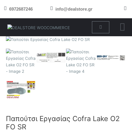
Μετάβαση
6972687246
info@dealstore.gr
στο
περιεχόμενο
Cart
Παπούτσι
Εργασίας
Cofra
Lake
O2
FO
SR
ποσότητα
Παπούτσι Εργασίας Cofra Lake O2
FO SR