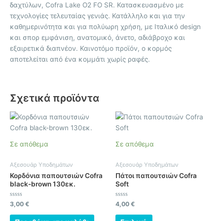
δαχτύλων, Cofra Lake O2 FO SR. Κατασκευασμένο με
τεχνολογίες τελευταίας γενιάς. Κατάλληλο και για την
καθημερινότητα και για πολύωρη χρήση, με Iταλικό design
και σπορ εμφάνιση, ανατομικό, άνετο, αδιάβροχο και
εξαιρετικά διαπνέον. Καινοτόμο προϊόν, ο κορμός
αποτελείται από ένα κομμάτι χωρίς ραφές.
Σχετικά προϊόντα
Αυτό
το
προϊόν
Σε απόθεμα
Σε απόθεμα
έχει
πολλαπλές
Αξεσουάρ Υποδημάτων
Αξεσουάρ Υποδημάτων
παραλλαγές.
Κορδόνια παπουτσιών Cofra
Πάτοι παπουτσιών Cofra
Οι
black-brown 130εκ.
Soft
επιλογές
μπορούν
Βαθμολογήθηκε
Βαθμολογήθηκε
3,00
€
4,00
€
με
με
να
0
0
από
από