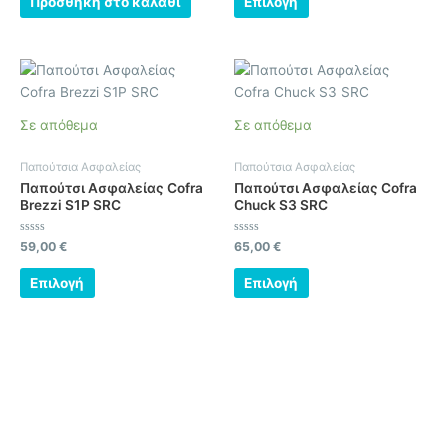
Προσθήκη στο καλάθι
Επιλογή
επιλεγούν
5
5
στη
σελίδα
Αυτό
Αυτό
του
το
το
προϊόντος
προϊόν
προϊόν
Σε απόθεμα
Σε απόθεμα
έχει
έχει
πολλαπλές
πολλαπλές
Παπούτσια Ασφαλείας
Παπούτσια Ασφαλείας
παραλλαγές.
παραλλαγές.
Παπούτσι Ασφαλείας Cofra
Παπούτσι Ασφαλείας Cofra
Οι
Οι
Brezzi S1P SRC
Chuck S3 SRC
επιλογές
επιλογές
μπορούν
μπορούν
Βαθμολογήθηκε
Βαθμολογήθηκε
59,00
€
65,00
€
με
με
να
να
0
0
από
από
Επιλογή
Επιλογή
επιλεγούν
επιλεγούν
5
5
στη
στη
σελίδα
σελίδα
του
του
προϊόντος
προϊόντος