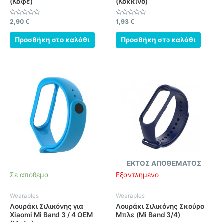
(Καφέ)
(Κόκκινο)
Βαθμολογήθηκε
Βαθμολογήθηκε
2,90
€
1,93
€
με
με
0
0
από
από
Προσθήκη στο καλάθι
Προσθήκη στο καλάθι
5
5
ΕΚΤΌΣ ΑΠΟΘΈΜΑΤΟΣ
Σε απόθεμα
Εξαντλημένο
Wearables
Wearables
Λουράκι Σιλικόνης για
Λουράκι Σιλικόνης Σκούρο
Xiaomi Mi Band 3 / 4 OEM
Μπλε (Mi Band 3/4)