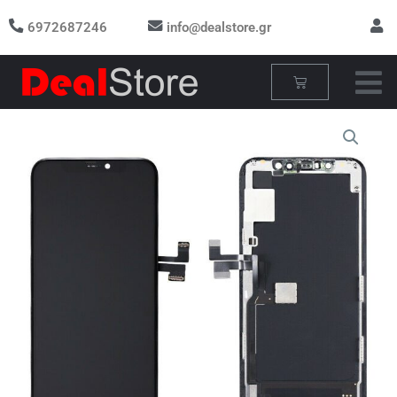
Μετάβαση
6972687246
info@dealstore.gr
στο
περιεχόμενο
Cart