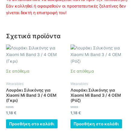
Εάν κολληθεί ή αφαιρεθούν οι προστατευτικές ζελατίνες δεν
γίνεται δεκτή η επιστροφή του!
Σχετικά προϊόντα
Σε απόθεμα
Σε απόθεμα
Wearables
Wearables
Λουράκι Σιλικόνης για
Λουράκι Σιλικόνης για
Xiaomi Mi Band 3 / 4 OEM
Xiaomi Mi Band 3 / 4 OEM
(Γκρι)
(Ρόζ)
Βαθμολογήθηκε
Βαθμολογήθηκε
1,18
€
1,18
€
με
με
0
0
από
από
Προσθήκη στο καλάθι
Προσθήκη στο καλάθι
5
5