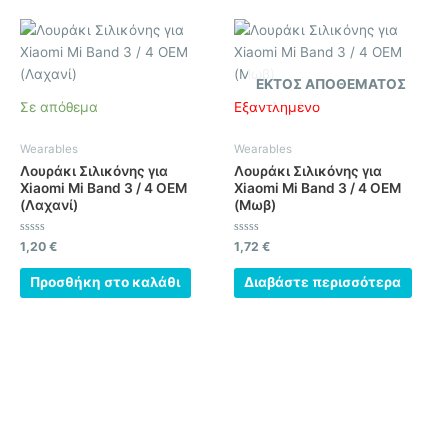
ΕΚΤΌΣ ΑΠΟΘΈΜΑΤΟΣ
Σε απόθεμα
Εξαντλημένο
Wearables
Wearables
Λουράκι Σιλικόνης για
Λουράκι Σιλικόνης για
Xiaomi Mi Band 3 / 4 OEM
Xiaomi Mi Band 3 / 4 OEM
(Λαχανί)
(Μωβ)
Βαθμολογήθηκε
Βαθμολογήθηκε
1,20
€
1,72
€
με
με
0
0
από
από
Προσθήκη στο καλάθι
Διαβάστε περισσότερα
5
5