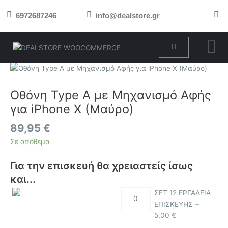
Μετάβαση
6972687246
info@dealstore.gr
στο
περιεχόμενο
Cart
Οθόνη
Type
A
Οθόνη Type A με Μηχανισμό Αφής
με
για iPhone X (Μαύρο)
Μηχανισμό
Αφής
89,95
€
για
Σε απόθεμα
iPhone
X
Για την επισκευή θα χρειαστείς ίσως
(Μαύρο)
και...
ποσότητα
ΣΕΤ 12 ΕΡΓΑΛΕΙΑ
ΕΠΙΣΚΕΥΗΣ +
5,00
€