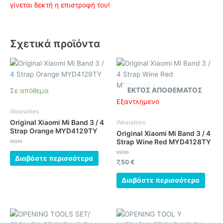
γίνεται δεκτή η επιστροφή του!
Σχετικά προϊόντα
ΕΚΤΌΣ ΑΠΟΘΈΜΑΤΟΣ
Σε απόθεμα
Εξαντλημένο
Wearables
Original Xiaomi Mi Band 3 / 4
Wearables
Strap Orange MYD4129TY
Original Xiaomi Mi Band 3 / 4
Strap Wine Red MYD4128TY
Βαθμολογήθηκε
με
Διαβάστε περισσότερα
0
Βαθμολογήθηκε
7,50
€
από
με
5
0
από
Διαβάστε περισσότερα
5