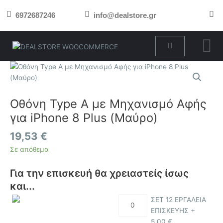
Μετάβαση
6972687246
info@dealstore.gr
στο
περιεχόμενο
Cart
Οθόνη
Type
A
με
Οθόνη Type A με Μηχανισμό Αφής
Μηχανισμό
για iPhone 8 Plus (Μαύρο)
Αφής
για
19,53
€
iPhone
Σε απόθεμα
8
Plus
Για την επισκευή θα χρειαστείς ίσως
(Μαύρο)
και...
ποσότητα
ΣΕΤ 12 ΕΡΓΑΛΕΙΑ
ΕΠΙΣΚΕΥΗΣ +
5,00
€