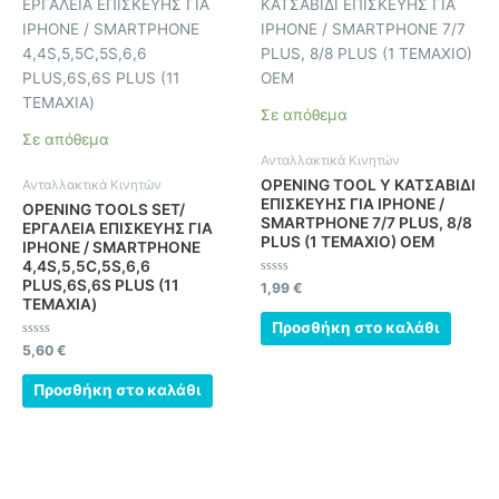
Σε απόθεμα
Σε απόθεμα
Ανταλλακτικά Κινητών
OPENING TOOL Y ΚΑΤΣΑΒΙΔΙ
Ανταλλακτικά Κινητών
ΕΠΙΣΚΕΥΗΣ ΓΙΑ IPHONE /
OPENING TOOLS SET/
SMARTPHONE 7/7 PLUS, 8/8
ΕΡΓΑΛΕΙΑ ΕΠΙΣΚΕΥΗΣ ΓΙΑ
PLUS (1 ΤΕΜΑΧΙΟ) OEM
IPHONE / SMARTPHONE
4,4S,5,5C,5S,6,6
PLUS,6S,6S PLUS (11
Βαθμολογήθηκε
1,99
€
με
ΤΕΜΑΧΙΑ)
0
από
Προσθήκη στο καλάθι
5
Βαθμολογήθηκε
5,60
€
με
0
από
Προσθήκη στο καλάθι
5