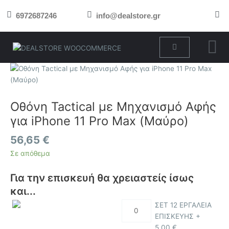
Μετάβαση
6972687246
info@dealstore.gr
στο
περιεχόμενο
Cart
Οθόνη
Tactical
με
Μηχανισμό
Οθόνη Tactical με Μηχανισμό Αφής
Αφής
για iPhone 11 Pro Max (Μαύρο)
για
iPhone
56,65
€
11
Σε απόθεμα
Pro
Max
Για την επισκευή θα χρειαστείς ίσως
(Μαύρο)
και...
ποσότητα
ΣΕΤ 12 ΕΡΓΑΛΕΙΑ
ΕΠΙΣΚΕΥΗΣ +
5,00
€