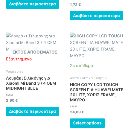
από
Διαβάστε περισσότερα
Βαθμολογήθηκε
1,72
€
5
με
0
από
Διαβάστε περισσότερα
5
ΕΚΤΌΣ ΑΠΟΘΈΜΑΤΟΣ
Εξαντλημένο
Σε απόθεμα
Wearables
Λουράκι Σιλικόνης για
Ανταλλακτικά Κινητών
Xiaomi Mi Band 3 / 4 OEM
HIGH COPY LCD TOUCH
MIDNIGHT BLUE
SCREEN ΓΙΑ HUAWEI MATE
20 LITE, ΧΩΡΙΣ FRAME,
ΜΑΥΡΟ
Βαθμολογήθηκε
2,90
€
με
0
από
Διαβάστε περισσότερα
Βαθμολογήθηκε
24,89
€
5
με
0
από
Select options
5