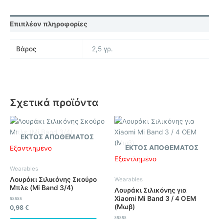
Επιπλέον πληροφορίες
Βάρος
2,5 γρ.
Σχετικά προϊόντα
ΕΚΤΌΣ ΑΠΟΘΈΜΑΤΟΣ
ΕΚΤΌΣ ΑΠΟΘΈΜΑΤΟΣ
Εξαντλημένο
Εξαντλημένο
Wearables
Λουράκι Σιλικόνης Σκούρο
Wearables
Μπλε (Mi Band 3/4)
Λουράκι Σιλικόνης για
Xiaomi Mi Band 3 / 4 OEM
(Μωβ)
Βαθμολογήθηκε
0,98
€
με
0