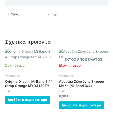
Επιπλέον πληροφορίες
Βάρος
2,5 γρ.
Σχετικά προϊόντα
ΕΚΤΌΣ ΑΠΟΘΈΜΑΤΟΣ
Σε απόθεμα
Εξαντλημένο
Wearables
Wearables
Original Xiaomi Mi Band 3 / 4
Λουράκι Σιλικόνης Σκούρο
Strap Orange MYD4129TY
Μπλε (Mi Band 3/4)
Βαθμολογήθηκε
Βαθμολογήθηκε
0,98
€
με
με
Διαβάστε περισσότερα
0
0
από
από
Διαβάστε περισσότερα
5
5