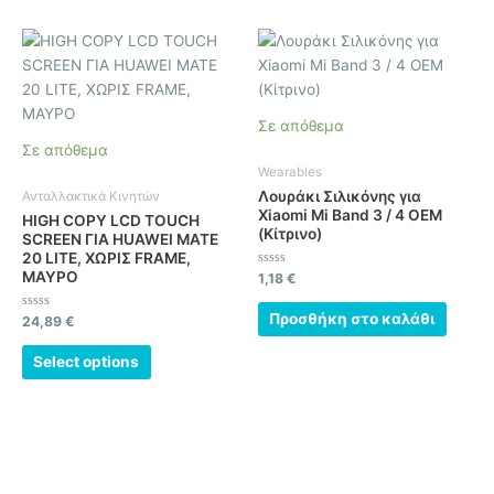
Σε απόθεμα
Σε απόθεμα
Wearables
Λουράκι Σιλικόνης για
Ανταλλακτικά Κινητών
Xiaomi Mi Band 3 / 4 OEM
HIGH COPY LCD TOUCH
(Κίτρινο)
SCREEN ΓΙΑ HUAWEI MATE
20 LITE, ΧΩΡΙΣ FRAME,
ΜΑΥΡΟ
Βαθμολογήθηκε
1,18
€
με
0
από
Προσθήκη στο καλάθι
Βαθμολογήθηκε
24,89
€
5
με
0
από
Select options
5