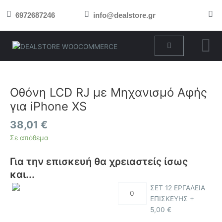
Μετάβαση
6972687246
info@dealstore.gr
στο
περιεχόμενο
Cart
Οθόνη
LCD
RJ
Οθόνη LCD RJ με Μηχανισμό Αφής
με
για iPhone XS
Μηχανισμό
Αφής
38,01
€
για
Σε απόθεμα
iPhone
XS
Για την επισκευή θα χρειαστείς ίσως
ποσότητα
και...
ΣΕΤ 12 ΕΡΓΑΛΕΙΑ
ΕΠΙΣΚΕΥΗΣ +
5,00
€