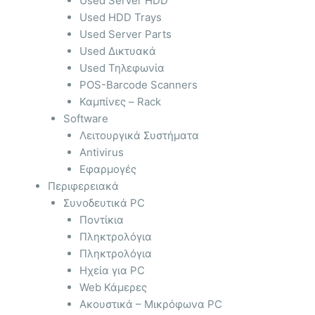
Used Server HDD
Used HDD Trays
Used Server Parts
Used Δικτυακά
Used Τηλεφωνία
POS-Barcode Scanners
Καμπίνες – Rack
Software
Λειτουργικά Συστήματα
Antivirus
Εφαρμογές
Περιφερειακά
Συνοδευτικά PC
Ποντίκια
Πληκτρολόγια
Πληκτρολόγια
Ηχεία για PC
Web Κάμερες
Ακουστικά – Μικρόφωνα PC