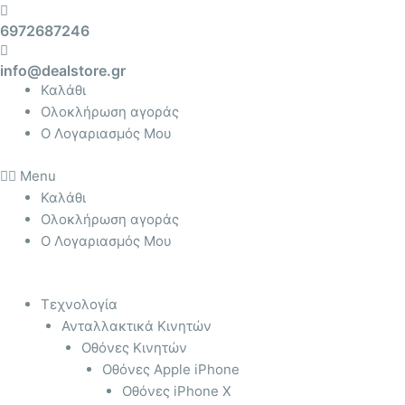
Μετάβαση
Αναζήτηση
6972687246
στο
για:
περιεχόμενο
info@dealstore.gr
Καλάθι
Ολοκλήρωση αγοράς
Ο Λογαριασμός Μου
Menu
Καλάθι
Ολοκλήρωση αγοράς
Ο Λογαριασμός Μου
Τεχνολογία
Ανταλλακτικά Κινητών
Οθόνες Κινητών
Οθόνες Apple iPhone
Οθόνες iPhone X