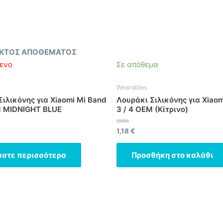
ΚΤΌΣ ΑΠΟΘΈΜΑΤΟΣ
ένο
Σε απόθεμα
Wearables
ιλικόνης για Xiaomi Mi Band
Λουράκι Σιλικόνης για Xiaom
M MIDNIGHT BLUE
3 / 4 OEM (Κίτρινο)
ηκε
Βαθμολογήθηκε
1,18
€
με
0
από
άστε περισσότερα
Προσθήκη στο καλάθι
5