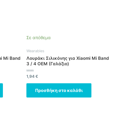
Σε απόθεμα
Wearables
i Mi Band
Λουράκι Σιλικόνης για Xiaomi Mi Band
3 / 4 OEM (Γαλάζιο)
Βαθμολογήθηκε
1,94
€
με
0
από
Προσθήκη στο καλάθι
5