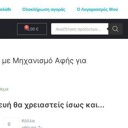
αλάθι
Ολοκλήρωση αγοράς
Ο Λογαριασμός Μου
Products
Cart
0,00
€
search
 με Μηχανισμό Αφής για
θεμα
ευή θα χρειαστείς ίσως και...
Κόλλα
οθόνης T-