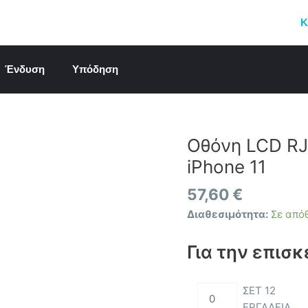
Κ
Ένδυση
Υπόδηση
Οθόνη LCD RJ
Οθόνη
LCD
iPhone 11
RJ
με
57,60
€
Μηχανισμό
Διαθεσιμότητα:
Σε από
Αφής
για
Για την επισκ
iPhone
11
ΣΕΤ 12
ποσότητα
ΕΡΓΑΛΕΙΑ