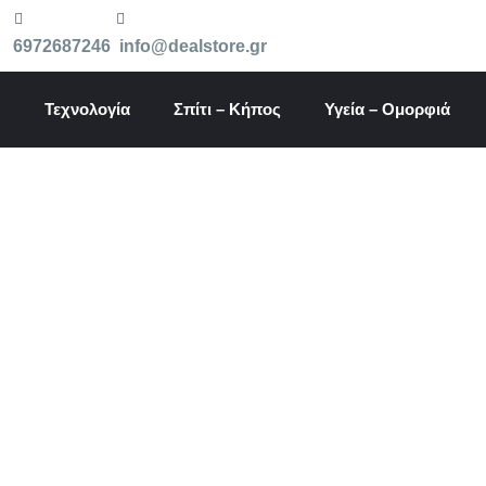
Μετάβαση
στο
6972687246
info@dealstore.gr
περιεχόμενο
Τεχνολογία
Σπίτι – Κήπος
Υγεία – Ομορφιά