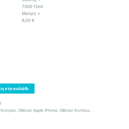
7000 15ml
Μαύρη +
6,50
€
η στο καλάθι
1
 Κινητών
,
Οθόνες Apple iPhone
,
Οθόνες Κινητών
,