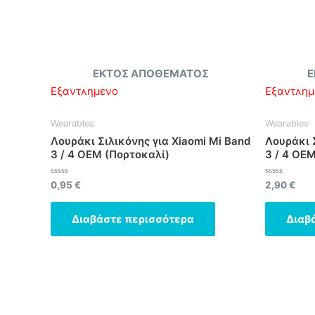
ΕΚΤΌΣ ΑΠΟΘΈΜΑΤΟΣ
Ε
Εξαντλημένο
Εξαντλημ
Wearables
Wearables
Λουράκι Σιλικόνης για Xiaomi Mi Band
Λουράκι Σ
3 / 4 OEM (Πορτοκαλί)
3 / 4 OE
Βαθμολογήθηκε
Βαθμολογήθ
0,95
€
2,90
€
με
με
0
0
από
από
Διαβάστε περισσότερα
Διαβ
5
5