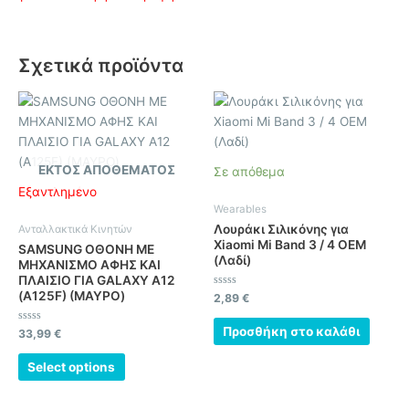
Σχετικά προϊόντα
ΕΚΤΌΣ ΑΠΟΘΈΜΑΤΟΣ
Σε απόθεμα
Εξαντλημένο
Wearables
Λουράκι Σιλικόνης για
Ανταλλακτικά Κινητών
Xiaomi Mi Band 3 / 4 OEM
SAMSUNG ΟΘΟΝΗ ΜΕ
(Λαδί)
ΜΗΧΑΝΙΣΜΟ ΑΦΗΣ ΚΑΙ
ΠΛΑΙΣΙΟ ΓΙΑ GALAXY A12
(A125F) (ΜΑΥΡΟ)
Βαθμολογήθηκε
2,89
€
με
0
από
Προσθήκη στο καλάθι
Βαθμολογήθηκε
33,99
€
5
με
0
από
Select options
5