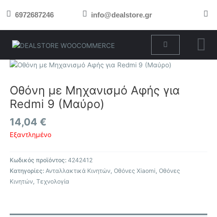
Μετάβαση
6972687246
info@dealstore.gr
στο
περιεχόμενο
Cart
Οθόνη με Μηχανισμό Αφής για
Redmi 9 (Μαύρο)
14,04
€
Εξαντλημένο
Κωδικός προϊόντος:
4242412
Κατηγορίες:
Ανταλλακτικά Κινητών
,
Οθόνες Xiaomi
,
Οθόνες
Κινητών
,
Τεχνολογία