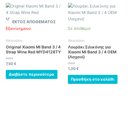
ΕΚΤΌΣ ΑΠΟΘΈΜΑΤΟΣ
Εξαντλημένο
Σε απόθεμα
Wearables
Wearables
Original Xiaomi Mi Band 3 / 4
Λουράκι Σιλικόνης για
Strap Wine Red MYD4128TY
Xiaomi Mi Band 3 / 4 OEM
(Λαχανί)
Βαθμολογήθηκε
7,50
€
με
Βαθμολογήθηκε
1,20
€
0
με
από
Διαβάστε περισσότερα
0
5
από
Προσθήκη στο καλάθι
5