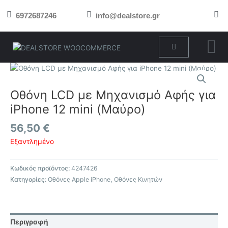
Μετάβαση
6972687246
info@dealstore.gr
στο
περιεχόμενο
Cart
Οθόνη LCD με Μηχανισμό Αφής για
iPhone 12 mini (Μαύρο)
56,50
€
Εξαντλημένο
Κωδικός προϊόντος:
4247426
Κατηγορίες:
Οθόνες Apple iPhone
,
Οθόνες Κινητών
Περιγραφή