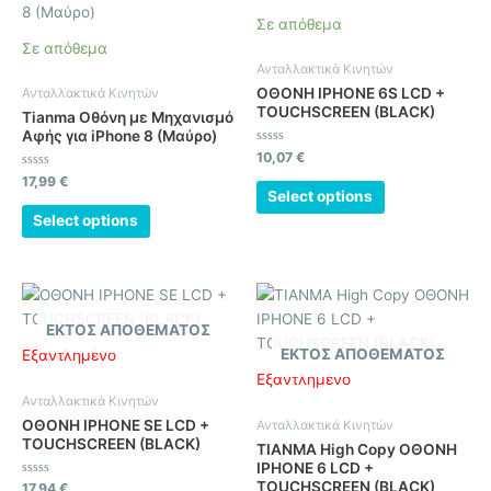
Σε απόθεμα
Σε απόθεμα
Ανταλλακτικά Κινητών
ΟΘΟΝΗ IPHONE 6S LCD +
Ανταλλακτικά Κινητών
TOUCHSCREEN (BLACK)
Tianma Οθόνη με Μηχανισμό
Αφής για iPhone 8 (Μαύρο)
Βαθμολογήθηκε
10,07
€
με
Βαθμολογήθηκε
0
17,99
€
με
από
Select options
0
5
από
Select options
5
ΕΚΤΌΣ ΑΠΟΘΈΜΑΤΟΣ
ΕΚΤΌΣ ΑΠΟΘΈΜΑΤΟΣ
Εξαντλημένο
Εξαντλημένο
Ανταλλακτικά Κινητών
ΟΘΟΝΗ IPHONE SE LCD +
Ανταλλακτικά Κινητών
TOUCHSCREEN (BLACK)
TIANMA High Copy ΟΘΟΝΗ
IPHONE 6 LCD +
TOUCHSCREEN (BLACK)
Βαθμολογήθηκε
17,94
€