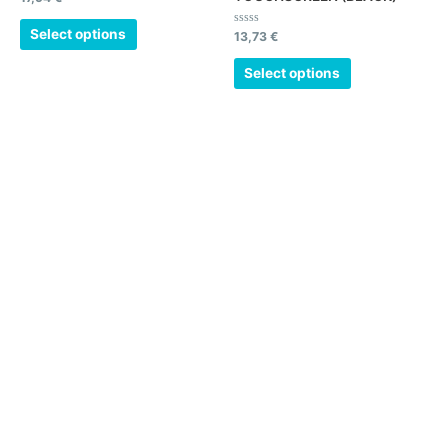
με
0
από
Select options
Βαθμολογήθηκε
13,73
€
5
με
0
από
Select options
5