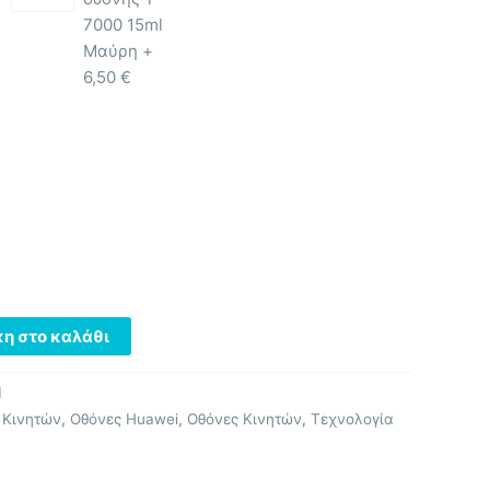
7000 15ml
Μαύρη +
6,50
€
η στο καλάθι
1
 Κινητών
,
Οθόνες Huawei
,
Οθόνες Κινητών
,
Τεχνολογία