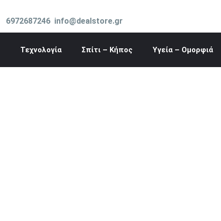
Μετάβαση
στο
6972687246
info@dealstore.gr
περιεχόμενο
Τεχνολογία
Σπίτι – Κήπος
Υγεία – Ομορφιά