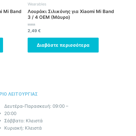
Wearables
i Mi Band
Λουράκι Σιλικόνης για Xiaomi Mi Band
3 / 4 OEM (Μάυρο)
Βαθμολογήθηκε
2,49
€
με
0
από
Διαβάστε περισσότερα
5
ΡΙΟ ΛΕΙΤΟΥΡΓΙΑΣ​
Δευτέρα-Παρασκευή: 09:00 –
20:00
Σάββατο: Κλειστά
Κυριακή: Κλειστά