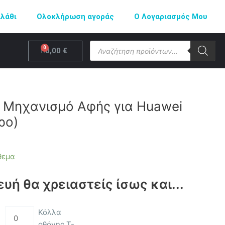
αλάθι
Ολοκλήρωση αγοράς
Ο Λογαριασμός Μου
Products
Cart
0,00
€
search
 Μηχανισμό Αφής για Huawei
ρο)
θεμα
ευή θα χρειαστείς ίσως και...
Κόλλα
οθόνης T-