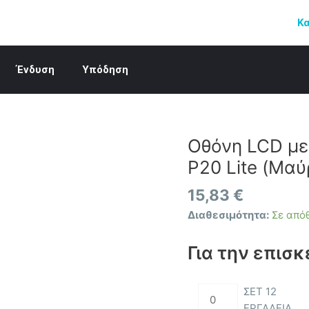
Κ
Ένδυση
Υπόδηση
Οθόνη LCD με
Οθόνη
LCD
P20 Lite (Μαύ
με
Μηχανισμό
15,83
€
Αφής
Διαθεσιμότητα:
Σε από
για
Huawei
Για την επισκ
P20
Lite
ΣΕΤ 12
(Μαύρο)
ΕΡΓΑΛΕΙΑ
ποσότητα