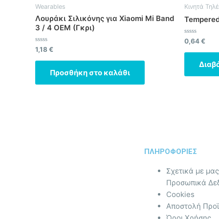
Wearables
Κινητά Τηλ
Λουράκι Σιλικόνης για Xiaomi Mi Band
Tempered 
3 / 4 OEM (Γκρι)
Βαθμολογήθ
0,64
€
με
Βαθμολογήθηκε
1,18
€
0
με
από
0
Διαβ
5
από
Προσθήκη στο καλάθι
5
ΠΛΗΡΟΦΟΡΙΕΣ
Σχετικά με μας
Προσωπικά Δε
Cookies
Αποστολή Προ
Όροι Χρήσης