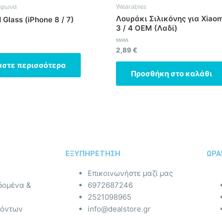
έφωνα
Wearables
Λουράκι Σιλικόνης για Xiaom
Glass (iPhone 8 / 7)
3 / 4 OEM (Λαδί)
ηκε
Βαθμολογήθηκε
2,89
€
με
0
άστε περισσότερα
από
Προσθήκη στο καλάθι
5
ΕΞΥΠΗΡΕΤΗΣΗ
ΩΡΑ
Επικοινωνήστε μαζί μας
δομένα &
6972687246
2521098965
ϊόντων
info@dealstore.gr