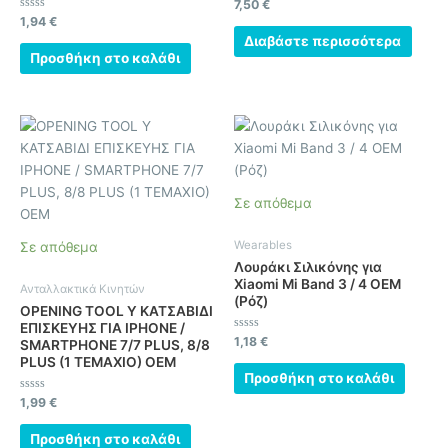
Βαθμολογήθηκε
7,50
€
με
Βαθμολογήθηκε
1,94
€
0
με
από
Διαβάστε περισσότερα
0
5
από
Προσθήκη στο καλάθι
5
Σε απόθεμα
Wearables
Σε απόθεμα
Λουράκι Σιλικόνης για
Xiaomi Mi Band 3 / 4 OEM
Ανταλλακτικά Κινητών
(Ρόζ)
OPENING TOOL Y ΚΑΤΣΑΒΙΔΙ
ΕΠΙΣΚΕΥΗΣ ΓΙΑ IPHONE /
Βαθμολογήθηκε
1,18
€
SMARTPHONE 7/7 PLUS, 8/8
με
PLUS (1 ΤΕΜΑΧΙΟ) OEM
0
από
Προσθήκη στο καλάθι
5
Βαθμολογήθηκε
1,99
€
με
0
από
Προσθήκη στο καλάθι
5