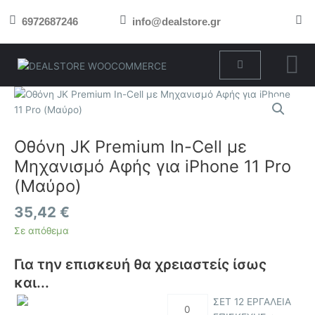
Μετάβαση
6972687246
info@dealstore.gr
στο
περιεχόμενο
Cart
Οθόνη
JK
Premium
In-
Οθόνη JK Premium In-Cell με
Cell
Μηχανισμό Αφής για iPhone 11 Pro
με
(Μαύρο)
Μηχανισμό
Αφής
35,42
€
για
Σε απόθεμα
iPhone
11
Για την επισκευή θα χρειαστείς ίσως
Pro
(Μαύρο)
και...
ποσότητα
ΣΕΤ 12 ΕΡΓΑΛΕΙΑ