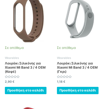
Σε απόθεμα
Σε απόθεμα
Wearables
Wearables
Λουράκι Σιλικόνης για
Λουράκι Σιλικόνης για
Xiaomi Mi Band 3 / 4 OEM
Xiaomi Mi Band 3 / 4 OEM
(Καφέ)
(Γκρι)
Βαθμολογήθηκε
Βαθμολογήθηκε
2,90
€
1,18
€
με
με
0
0
από
από
Προσθήκη στο καλάθι
Προσθήκη στο καλάθι
5
5