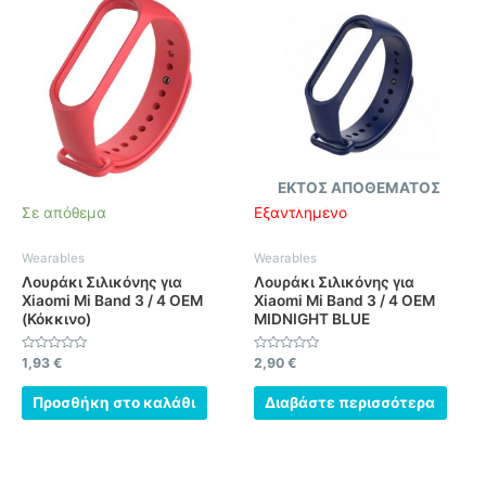
ΕΚΤΌΣ ΑΠΟΘΈΜΑΤΟΣ
Σε απόθεμα
Εξαντλημένο
Wearables
Wearables
Λουράκι Σιλικόνης για
Λουράκι Σιλικόνης για
Xiaomi Mi Band 3 / 4 OEM
Xiaomi Mi Band 3 / 4 OEM
(Κόκκινο)
MIDNIGHT BLUE
Βαθμολογήθηκε
Βαθμολογήθηκε
1,93
€
2,90
€
με
με
0
0
από
από
Προσθήκη στο καλάθι
Διαβάστε περισσότερα
5
5