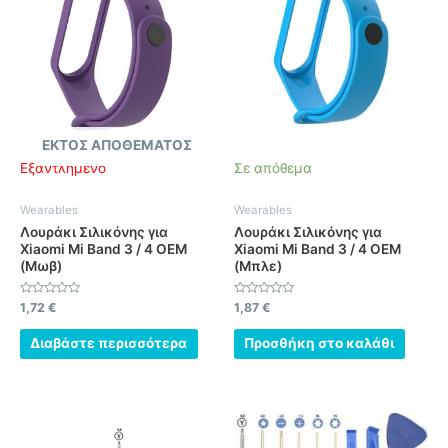
ΕΚΤΌΣ ΑΠΟΘΈΜΑΤΟΣ
Εξαντλημένο
Σε απόθεμα
Wearables
Wearables
Λουράκι Σιλικόνης για
Λουράκι Σιλικόνης για
Xiaomi Mi Band 3 / 4 OEM
Xiaomi Mi Band 3 / 4 OEM
(Μωβ)
(Μπλε)
Βαθμολογήθηκε
Βαθμολογήθηκε
1,72
€
1,87
€
με
με
0
0
από
από
Διαβάστε περισσότερα
Προσθήκη στο καλάθι
5
5