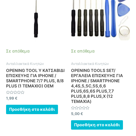
Σε απόθεμα
Σε απόθεμα
Ανταλλακτικά Κινητών
Ανταλλακτικά Κινητών
OPENING TOOL Y ΚΑΤΣΑΒΙΔΙ
OPENING TOOLS SET/
ΕΠΙΣΚΕΥΗΣ ΓΙΑ IPHONE /
ΕΡΓΑΛΕΙΑ ΕΠΙΣΚΕΥΗΣ ΓΙΑ
SMARTPHONE 7/7 PLUS, 8/8
IPHONE / SMARTPHONE
PLUS (1 ΤΕΜΑΧΙΟ) OEM
4,4S,5,5C,5S,6,6
PLUS,6S,6S PLUS,7,7
PLUS,8,8 PLUS,X (12
Βαθμολογήθηκε
1,99
€
ΤΕΜΑΧΙΑ)
με
0
από
Προσθήκη στο καλάθι
5
Βαθμολογήθηκε
5,00
€
με
0
από
Προσθήκη στο καλάθι
5